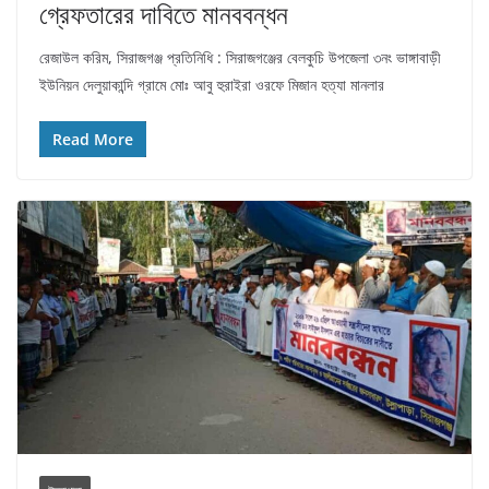
গ্রেফতারের দাবিতে মানববন্ধন
রেজাউল করিম, সিরাজগঞ্জ প্রতিনিধি : সিরাজগঞ্জের বেলকুচি উপজেলা ৩নং ভাঙ্গাবাড়ী
ইউনিয়ন দেলুয়াকান্দি গ্রামে মোঃ আবু হুরাইরা ওরফে মিজান হত্যা মানলার
Read More