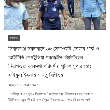
সিরাজগঞ্জ
সিরাজগঞ্জ সয়দাবাদে ৬৮ মেগাওয়াট সোলার পার্ক ও
আইটিডি সেমইন্ডিয়া প্রজেক্টস লিমিটেডের
নিরাপত্তা ব্যবস্থা পরিদর্শন পুলিশ সুপার মোঃ
সাইফুল ইসলাম সানতু বিপিএম
July 6, 2026
admin
আজিজুর রহমান মুন্না, সিরাজগঞ্জঃ সিরাজগঞ্জ সদর উপজেলার ১০নং সয়দাবাদ
ইউনিয়নের যমুনা নদীর তীরে অবস্থিত সিরাজগঞ্জ ৬৮ মেগাওয়াট সোলার পার্ক