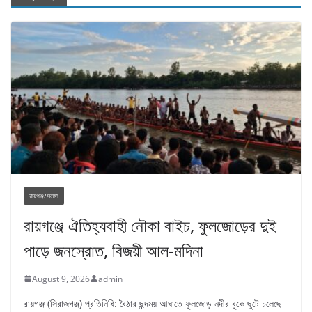
রায়গঞ্জ/সলঙ্গা
রায়গঞ্জে ঐতিহ্যবাহী নৌকা বাইচ, ফুলজোড়ের দুই
পাড়ে জনস্রোত, বিজয়ী আল-মদিনা
August 9, 2026
admin
রায়গঞ্জ (সিরাজগঞ্জ) প্রতিনিধি: বৈঠার ছন্দময় আঘাতে ফুলজোড় নদীর বুকে ছুটে চলেছে