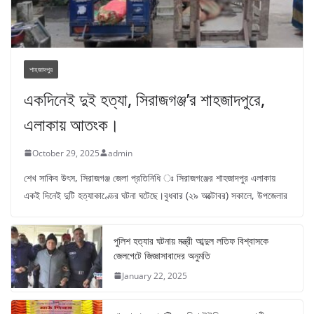
শাহজাদপুর
একদিনেই দুই হত্যা, সিরাজগঞ্জ’র শাহজাদপুরে,
এলাকায় আতংক।
October 29, 2025
admin
‎‎শেখ সাকিব উৎস, সিরাজগঞ্জ জেলা প্রতিনিধি ঃ ‎সিরাজগঞ্জের শাহজাদপুর এলাকায়
একই দিনেই দুটি হত্যাকাণ্ডের ঘটনা ঘটেছে।‎বুধবার (২৯ অক্টোবর) সকালে, উপজেলার
পুলিশ হত্যার ঘটনায় মন্ত্রী আব্দুল লতিফ বিশ্বাসকে
জেলগেটে জিজ্ঞাসাবাদের অনুমতি
January 22, 2025