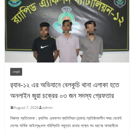
বেলকুচি
র‌্যাব-১২ এর অভিযানে বেলকুচি থানা এলাকা হতে
অনলাইন জুয়া চক্রের ০৩ জন সদস্য গ্রেফতার
August 7, 2026
admin
নিজস্ব প্রতিবেদক : র‌্যাপিড এ্যাকশন ব্যাটালিয়ন (র‌্যাব) প্রতিষ্ঠাকালীন সময় থেকেই
দেশের সার্বিক আইনশৃঙ্খলা পরিস্থিতি সমুন্নত রাখার লক্ষ্যে সব ধরণের অপরাধীকে