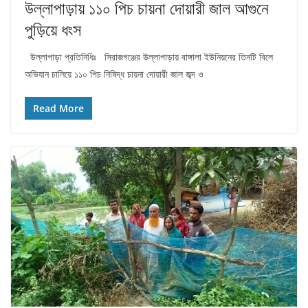
উল্লাপাড়ায় ১১০ পিচ চায়না দোয়ারী জাল আগুনে
পুড়িয়ে ধংস
উল্লাপাড়া প্রতিনিধিঃ সিরাজগঞ্জের উল্লাপাড়ায় বাঙ্গালা ইউনিয়নের তিনটি বিলে
অভিযান চালিয়ে ১১০ পিচ নিষিদ্ধ চায়না দোয়ারী জাল জব্দ ও
Read More