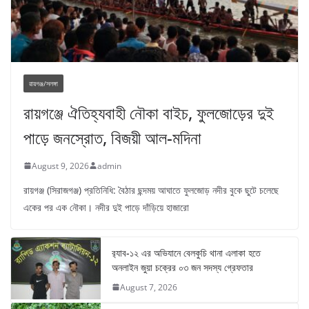
রায়গঞ্জ/সলঙ্গা
রায়গঞ্জে ঐতিহ্যবাহী নৌকা বাইচ, ফুলজোড়ের দুই
পাড়ে জনস্রোত, বিজয়ী আল-মদিনা
August 9, 2026
admin
রায়গঞ্জ (সিরাজগঞ্জ) প্রতিনিধি: বৈঠার ছন্দময় আঘাতে ফুলজোড় নদীর বুকে ছুটে চলেছে
একের পর এক নৌকা। নদীর দুই পাড়ে দাঁড়িয়ে হাজারো
র‌্যাব-১২ এর অভিযানে বেলকুচি থানা এলাকা হতে
অনলাইন জুয়া চক্রের ০৩ জন সদস্য গ্রেফতার
August 7, 2026