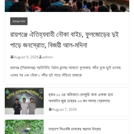
রায়গঞ্জ/সলঙ্গা
রায়গঞ্জে ঐতিহ্যবাহী নৌকা বাইচ, ফুলজোড়ের দুই
পাড়ে জনস্রোত, বিজয়ী আল-মদিনা
August 9, 2026
admin
রায়গঞ্জ (সিরাজগঞ্জ) প্রতিনিধি: বৈঠার ছন্দময় আঘাতে ফুলজোড় নদীর বুকে ছুটে চলেছে
একের পর এক নৌকা। নদীর দুই পাড়ে দাঁড়িয়ে হাজারো
র‌্যাব-১২ এর অভিযানে বেলকুচি থানা এলাকা হতে
অনলাইন জুয়া চক্রের ০৩ জন সদস্য গ্রেফতার
August 7, 2026
তাড়াশে সিএনজি চালকের মরদেহ উদ্ধার