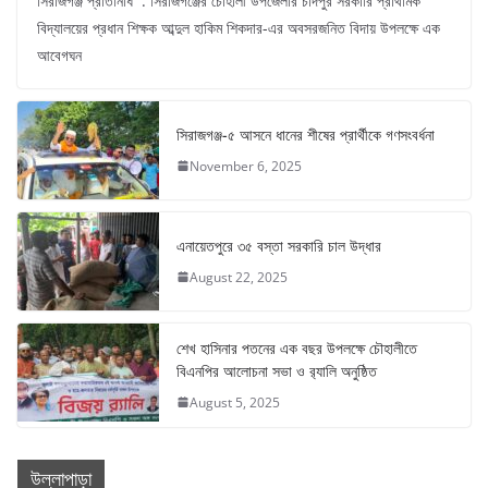
সিরাজগঞ্জ প্রতিনিধি : সিরাজগঞ্জের চৌহালী উপজেলার চাঁদপুর সরকারি প্রাথমিক
বিদ্যালয়ের প্রধান শিক্ষক আব্দুল হাকিম শিকদার-এর অবসরজনিত বিদায় উপলক্ষে এক
আবেগঘন
সিরাজগঞ্জ-৫ আসনে ধানের শীষের প্রার্থীকে গণসংবর্ধনা
November 6, 2025
এনায়েতপুরে ৩৫ বস্তা সরকারি চাল উদ্ধার
August 22, 2025
শেখ হাসিনার পতনের এক বছর উপলক্ষে চৌহালীতে
বিএনপির আলোচনা সভা ও র‍্যালি অনুষ্ঠিত
August 5, 2025
উল্লাপাড়া