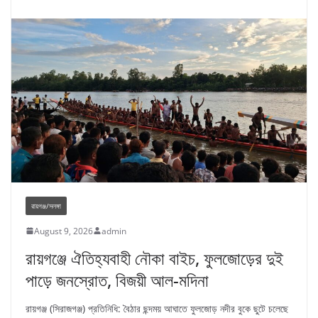
রায়গঞ্জ/সলঙ্গা
August 9, 2026
admin
রায়গঞ্জে ঐতিহ্যবাহী নৌকা বাইচ, ফুলজোড়ের দুই
পাড়ে জনস্রোত, বিজয়ী আল-মদিনা
রায়গঞ্জ (সিরাজগঞ্জ) প্রতিনিধি: বৈঠার ছন্দময় আঘাতে ফুলজোড় নদীর বুকে ছুটে চলেছে