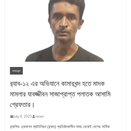
কামারখন্দ
র‌্যাব-১২ এর অভিযানে কামারখন্দ হতে মাদক
মামলার যাবজ্জীবন সাজাপ্রাপ্ত পলাতক আসামি
গ্রেফতার।
July 9, 2025
news
র‌্যাপিড এ্যাকশন ব্যাটালিয়ন (র‌্যাব) প্রতিষ্ঠাকালীন সময় থেকেই দেশের সার্বিক