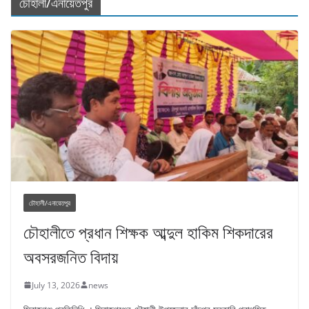
চৌহালী/এনায়েতপুর
চৌহালী/এনায়েতপুর
চৌহালীতে প্রধান শিক্ষক আব্দুল হাকিম শিকদারের
অবসরজনিত বিদায়
July 13, 2026
news