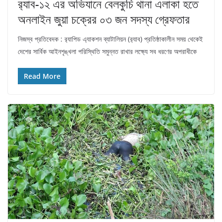
র‌্যাব-১২ এর অভিযানে বেলকুচি থানা এলাকা হতে
অনলাইন জুয়া চক্রের ০৩ জন সদস্য গ্রেফতার
নিজস্ব প্রতিবেদক : র‌্যাপিড এ্যাকশন ব্যাটালিয়ন (র‌্যাব) প্রতিষ্ঠাকালীন সময় থেকেই
দেশের সার্বিক আইনশৃঙ্খলা পরিস্থিতি সমুন্নত রাখার লক্ষ্যে সব ধরণের অপরাধীকে
Read More