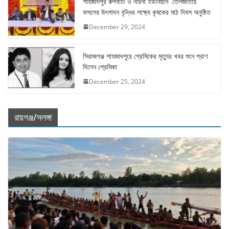
শাহজাদপুর রুপবাটি ও নরিনা ইউনিয়নে তেলজাতীয়
ফসলের উৎপাদন বৃদ্ধির লক্ষ্যে কৃষকের মাঠ দিবস অনুষ্ঠিত
December 29, 2024
সিরাজগঞ্জ শাহজাদপুরে প্রেমিকের মৃত্যুর খবর শুনে প্রাণ
দিলেন প্রেমিকা
December 25, 2024
রায়গঞ্জ/সলঙ্গা