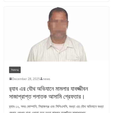
সিরাজগঞ্জ
December 28, 2025
news
র‌্যাব এর যৌথ অভিযানে মামলার যাবজ্জীবন
সাজাপ্রাপ্ত পলাতক আসামি গ্রেফতার।
র‌্যাব-১২, সদর কোম্পানি, সিরাজগঞ্জ এবং সিপিএসসি, বগুড়া এর যৌথ অভিযানে বগুড়া
জেলার শেরপুর থানা এলাকা হতে হত্যা মামলার যাবজ্জীবন সাজাপ্রাপ্ত