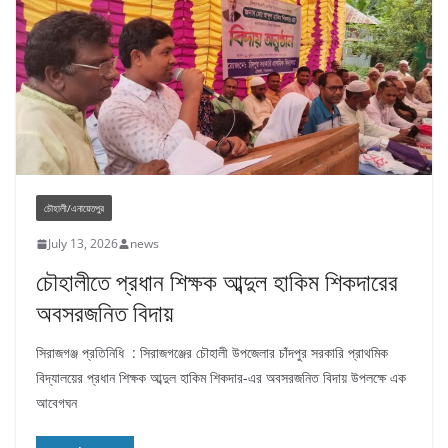
চৌহালী/এনায়েতপুর
July 13, 2026
news
চৌহালীতে প্রধান শিক্ষক আব্দুল হাকিম শিকদারের
অবসরজনিত বিদায়
সিরাজগঞ্জ প্রতিনিধি : সিরাজগঞ্জের চৌহালী উপজেলার চাঁদপুর সরকারি প্রাথমিক
বিদ্যালয়ের প্রধান শিক্ষক আব্দুল হাকিম শিকদার-এর অবসরজনিত বিদায় উপলক্ষে এক
আবেগঘন