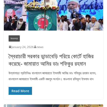
উল্লাপাড়া
January 24, 2026
news
স্বৈরাচারী সরকার ডান্ডাবেড়ি পরিয়ে কোর্টে হাজির
করেছে- জামায়াত আমির ডাঃ শফিকুর রহমান
উল্লাপাড়া প্রতিনিধঃ বাংলাদেশ জামায়াতে ইসলামী আমির ডাঃ শফিকুর রহমান বলেন,
বাংলাদেশ জামায়াতে ইসলামী একটি মজলুম সংগঠন। মাওলানা রফিকুল ইসলাম খান
Read More