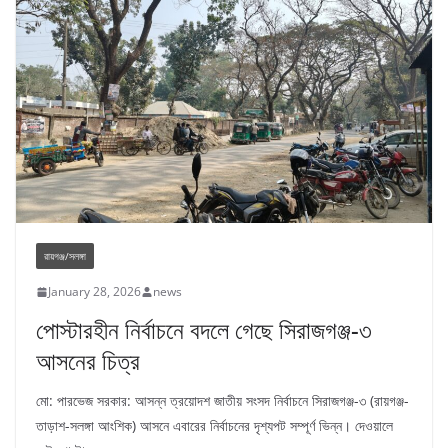
রায়গঞ্জ/সলঙ্গা
January 28, 2026
news
পোস্টারহীন নির্বাচনে বদলে গেছে সিরাজগঞ্জ-৩
আসনের চিত্র
মো: পারভেজ সরকার: আসন্ন ত্রয়োদশ জাতীয় সংসদ নির্বাচনে সিরাজগঞ্জ-৩ (রায়গঞ্জ-
তাড়াশ-সলঙ্গা আংশিক) আসনে এবারের নির্বাচনের দৃশ্যপট সম্পূর্ণ ভিন্ন। দেওয়ালে