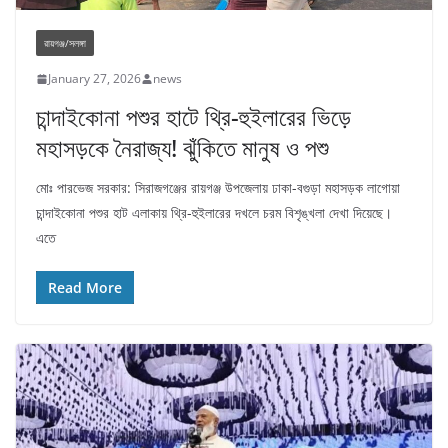
রায়গঞ্জ/সলঙ্গা
January 27, 2026
news
চান্দাইকোনা পশুর হাটে থ্রি-হুইলারের ভিড়ে
মহাসড়কে নৈরাজ্য! ঝুঁকিতে মানুষ ও পশু
মোঃ পারভেজ সরকার: সিরাজগঞ্জের রায়গঞ্জ উপজেলায় ঢাকা-বগুড়া মহাসড়ক লাগোয়া
চান্দাইকোনা পশুর হাট এলাকায় থ্রি-হুইলারের দখলে চরম বিশৃঙ্খলা দেখা দিয়েছে।
এতে
Read More