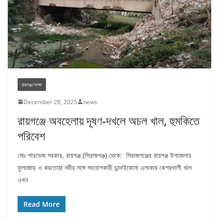
রায়গঞ্জ/সলঙ্গা
December 28, 2025
news
রায়গঞ্জে অবহেলায় দূষণ-দখলে অচল খাল, হুমকিতে
পরিবেশ
মোঃ পারভেজ সরকার, রায়গঞ্জ (সিরাজগঞ্জ) থেকে: সিরাজগঞ্জের রায়গঞ্জ উপজেলার
ফুলজোড় ও করতোয়া নদীর সঙ্গে সংযোগকারী চান্দাইকোনা এলাকার কেশরখালী খাল
এখন
Read More