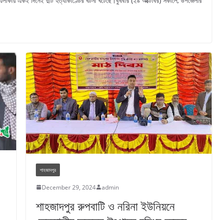
র এলাকায় একই দিনেই দুটি হত্যাকাণ্ডের ঘটনা ঘটেছে।‎বুধবার (২৯ অক্টোবর) সকালে, উপজেলার
শাহজাদপুর
December 29, 2024
admin
শাহজাদপুর রুপবাটি ও নরিনা ইউনিয়নে