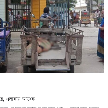
দপুরে, এলাকায় আতংক।