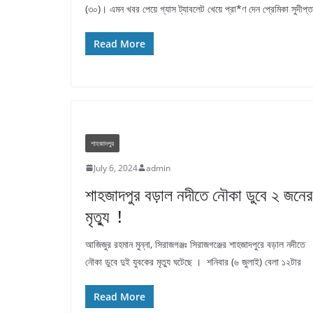
(৩০)। এমন খবর পেয়ে গ্যাস ট্যাবলেট খেয়ে প্রা*ণ দেন প্রেমিকা সুদীপ্ত
Read More
শাহজাদপুর
July 6, 2024
admin
শাহজাদপুর বড়াল নদীতে নৌকা ডুবে ২ জনের
মৃত্যু !
আজিজুর রহমান মুন্না, সিরাজগঞ্জঃ সিরাজগঞ্জের শাহজাদপুরে বড়াল নদীতে
নৌকা ডুবে দুই যুবকের মৃত্যু ঘটেছে । শনিবার (৬ জুলাই) বেলা ১২টার
Read More