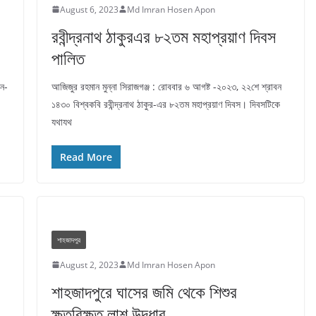
August 6, 2023
Md Imran Hosen Apon
রবীন্দ্রনাথ ঠাকুরএর ৮২তম মহাপ্রয়াণ দিবস
পালিত
ান-
আজিজুর রহমান মুন্না সিরাজগঞ্জ : রোববার ৬ আগষ্ট -২০২৩, ২২শে শ্রাবন
১৪৩০ বিশ্বকবি রবীন্দ্রনাথ ঠাকুর-এর ৮২তম মহাপ্রয়াণ দিবস। দিবসটিকে
যথাযথ
Read More
শাহজাদপুর
August 2, 2023
Md Imran Hosen Apon
শাহজাদপুরে ঘাসের জমি থেকে শিশুর
ক্ষতবিক্ষত লাশ উদ্ধার