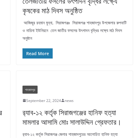
তেলজাতীয় ফসলের উৎপাদন বৃদ্ধির লক্ষ্যে
কৃষকের মাঠ দিবস অনুষ্ঠিত
আজিজুর রহমান মুন্না, সিরাজগঞ্জঃ সিরাজগঞ্জ শাহজাদপুর উপজেলার রুপবাটি
ও নারিনা ইউনিয়নে তেল জাতীয় ফসলের উৎপাদন বৃদ্ধির লক্ষ্যে মাঠ দিবস
অনুষ্ঠান
Read More
শাহজাদপুর
September 22, 2024
news
র
র‌্যাব-১২ কর্তৃক সিরাজগঞ্জের হানিফ হত্যা
মামলার আসামি মোঃ সালাউদ্দিন গ্রেফতার।
র‌্যাব-১২ কর্তৃক সিরাজগঞ্জ জেলার শাহজাদপুরের আলোচিত হানিফ হত্যা