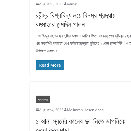
August 8, 2023
admin
রবীন্দ্র বিশ্ববিদ্যালয়ে বিনম্র শ্রদ্ধায়
বঙ্গমাতার জন্মদিন পালন
আজিজুর রহমান মুন্না,সিরাজগঞ্জ ঃ জাতির পিতা বঙ্গবন্ধু শেখ মুজিবুর রহম
এর সহধর্মিণী বঙ্গমাতা শেখ ফজিলাতুন্নেছা মুজিবের ৯৩তম জন্মবার্ষিকী। এই
উপলক্ষে মঙ্গলবার
Read More
শাহজাদপুর
August 4, 2023
Md Imran Hosen Apon
১ আনা স্বর্নের কানের দুল নিতে ভাগনিকে
হত্যা করে মামা