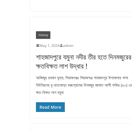
শাহজাদপুর
May 1, 2024
admin
শাহজাদপুরে যমুনা নদীর তীর হতে দিনমজুরের
ক্ষতবিক্ষত লাশ উদ্ধার !
আজিজুর রহমান মুন্না, সিরাজগঞ্জঃ সিরাজগঞ্জ শাহজাদপুর উপজেলার গালা
ইউনিয়নের বৃ-হাতকোড়া গুচ্ছগ্রামের দিনমজুর জামাত আলী ফকির (৬০) এ
ক্ষত-বিক্ষত লাশ যমুনা
Read More