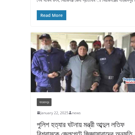
‎‎শেখ সাকিব উৎস, সিরাজগঞ্জ জেলা প্রতিনিধি ঃ ‎সিরাজগঞ্জের শাহজাদপু
Read More
শাহজাদপুর
January 22, 2025
news
পুলিশ হত্যার ঘটনায় মন্ত্রী আব্দুল লতিফ
বিশ্বাসকে জেলগেটে জিজ্ঞাসাবাদের অনুমতি