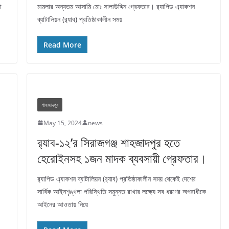
া
মামলার অন্যতম আসামি মোঃ সালাউদ্দিন গ্রেফতার। র‌্যাপিড এ্যাকশন
ব্যাটালিয়ন (র‌্যাব) প্রতিষ্ঠাকালীন সময়
Read More
শাহজাদপুর
May 15, 2024
news
র‌্যাব-১২’র সিরাজগঞ্জ শাহজাদপুর হতে
হেরোইনসহ ১জন মাদক ব্যবসায়ী গ্রেফতার।
র‌্যাপিড এ্যাকশন ব্যাটালিয়ন (র‌্যাব) প্রতিষ্ঠাকালীন সময় থেকেই দেশের
সার্বিক আইনশৃঙ্খলা পরিস্থিতি সমুন্নত রাখার লক্ষ্যে সব ধরণের অপরাধীকে
আইনের আওতায় নিয়ে