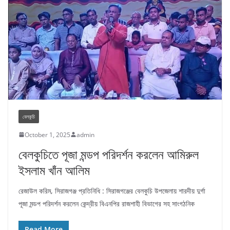
বেলকুচি
October 1, 2025
admin
বেলকুচিতে পূজা মন্ডপ পরিদর্শন করলেন আমিরুল
ইসলাম খাঁন আলিম
রেজাউল করিম, সিরাজগঞ্জ প্রতিনিধি : সিরাজগঞ্জের বেলকুচি উপজেলায় শারদীয় দুর্গা
পূজা মন্ডপ পরিদর্শন করলেন কেন্দ্রীয় বিএনপির রাজশাহী বিভাগের সহ সাংগঠনিক
Read More