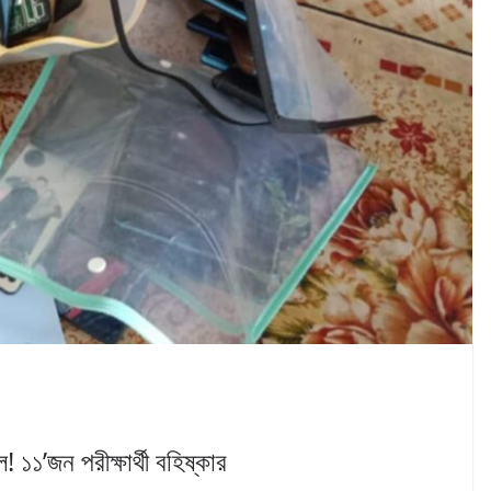
১১’জন পরীক্ষার্থী বহিষ্কার