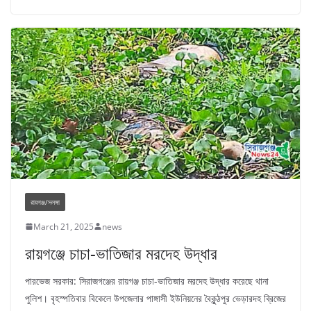
রায়গঞ্জ/সলঙ্গা
March 21, 2025
news
রায়গঞ্জে চাচা-ভাতিজার মরদেহ উদ্ধার
পারভেজ সরকার: সিরাজগঞ্জের রায়গঞ্জ চাচা-ভাতিজার মরদেহ উদ্ধার করেছে থানা
পুলিশ। বৃহস্পতিবার বিকেলে উপজেলার পাঙ্গাসী ইউনিয়নের বৈকুন্ঠপুর ভেড়ারদহ ব্রিজের