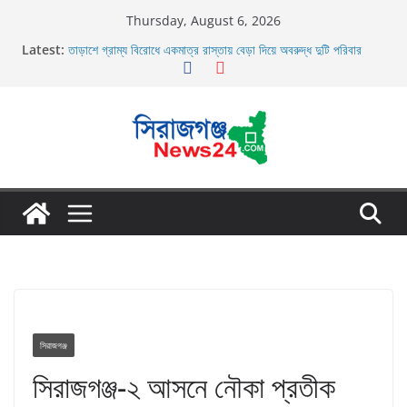
Skip
Thursday, August 6, 2026
to
Latest:
তাড়াশে গ্রাম্য বিরোধে একমাত্র রাস্তায় বেড়া দিয়ে অবরুদ্ধ দুটি পরিবার
content
তাড়াশে বাসের চাপায় পথচারী নিহত
উল্লাপাড়ায় নিষিদ্ধ দুয়ারী জালের অবাধে ব্যবহার বন্ধ না হলে মাছের প্রজনন
বাঁধা গ্রস্থ
চলাচলের রাস্তায় ঈদগাহ মাঠের প্রাচীর তাড়াশে অবরুদ্ধ ৪০টি পরিবার
উল্লাপাড়ায় ১১০ পিচ চায়না দোয়ারী জাল আগুনে পুড়িয়ে ধংস
সিরাজগঞ্জ
সিরাজগঞ্জ-২ আসনে নৌকা প্রতীক‌