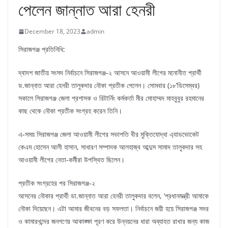
পেলেন জান্নাত আরা হেনরী
December 18, 2023
admin
সিরাজগঞ্জ প্রতিনিধি:
দ্বাদশ জাতীয় সংসদ নির্বাচনে সিরাজগঞ্জ-২ আসনে আওয়ামী লীগের মনোনীত প্রার্থী
ড.জান্নাত আরা হেনরী তালুকদার নৌকা প্রতীক‌ পেলেন। সোমবার (১৮’ডিসেম্বর)
সকালে সিরাজগঞ্জ জেলা প্রশাসক ও রিটার্নিং কর্মকর্তা মীর মোহাম্মদ মাহবুবুর রহমানের
কাছ থেকে নৌকা প্রতীক সংগ্রহ করেন তিনি।
এ-সময় সিরাজগঞ্জ জেলা আওয়ামী লীগের সভাপতি বীর মুক্তিযোদ্ধা এ্যাডভোকেট
কেএম হোসেন আলী হাসান, সাধারণ সম্পাদক আলহাজ্ব আব্দুস সামাদ তালুকদার সহ
আওয়ামী লীগের নেতা-কর্মীরা উপস্থিত ছিলেন।
প্রতীক সংগ্রহের পর সিরাজগঞ্জ-২
আসনের নৌকার প্রার্থী ডা.জান্নাত আরা হেনরী তালুকদার বলেন, ‘প্রধানমন্ত্রী আমাকে
নৌকা দিয়েছেন। এটা আমার জীবনের বড় সফলতা। নির্বাচনে জয়ী হয়ে সিরাজগঞ্জ সদর
ও কামারখন্দের জনগণের আকাঙ্ক্ষা পূরণ করে উন্নয়নের ধারা অব্যাহত রাখার জন্য কাজ