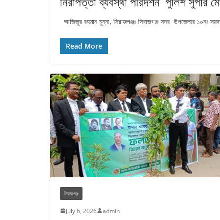
নিরাপত্তা ব্যবস্থা পরিদর্শন পুলিশ সুপার
আজিজুর রহমান মুন্না, সিরাজগঞ্জঃ সিরাজগঞ্জ সদর উপজেলার ১০নং সয়দাব
Read More
সিরাজগঞ্জ
July 6, 2026
admin