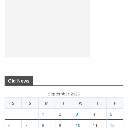
Old News
September 2025
S
S
M
T
W
T
F
1
2
3
4
5
6
7
8
9
10
11
12