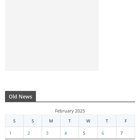
Old News
February 2025
S
S
M
T
W
T
F
1
2
3
4
5
6
7