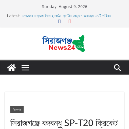
Skip
Sunday, August 9, 2026
to
Latest:
চলাচলের রাস্তায় ঈদগাহ মাঠের প্রাচীর তাড়াশে অবরুদ্ধ ৪০টি পরিবার
content
র‌্যাব-১২ এর অভিযানে বেলকুচি থানা এলাকা হতে অনলাইন জুয়া চক্রের ০৩ জন
সদস্য গ্রেফতার
তাড়াশে সিএনজি চালকের মরদেহ উদ্ধার
তাড়াশে বাসের চাপায় পথচারী নিহত
উল্লাপাড়ায় নিষিদ্ধ দুয়ারী জালের অবাধে ব্যবহার বন্ধ না হলে মাছের প্রজনন
বাঁধা গ্রস্থ
সিরাজগঞ্জ
সিরাজগঞ্জে বঙ্গবন্ধু SP-T20 ক্রিকেট