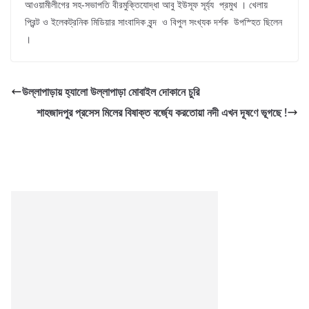
আওয়ামীলীগের সহ-সভাপতি বীরমুক্তিযোদ্ধা আবু ইউসূফ সূর্য্য প্রমুখ । খেলায়
প্রিন্ট ও ইলেকট্রনিক মিডিয়ার সাংবাদিক বৃন্দ ও বিপুল সংখ্যক দর্শক উপস্হিত ছিলেন
।
উল্লাপাড়ায় হ্যালো উল্লাপাড়া মোবাইল দোকানে চুরি
শাহজাদপুর প্রসেস মিলের বিষাক্ত বর্জ্যে করতোয়া নদী এখন দূষণে ভূগছে !