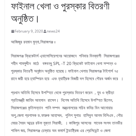
ফাইনাল খেলা ও পুরস্কার বিতরণী
অনুষ্ঠিত।
February 9, 2020
news24
আজিজুর রহমান মুন্না,সিরাজগঞ্জ ঃ
সিরাজগঞ্জ ক্রিকেটার্স এ্যাসোসিয়েশনের আয়োজনে শনিবার দিনব্যাপী সিরাজগঞ্জের
শহীদ শামসুদ্দীন মাঠে বঙ্গবন্ধু SPL -T 20 ক্রিকেট ফাইনাল খেলা সম্পন্ন ও
পুরষ্কার বিতরণী অনুষ্ঠান অনুষ্ঠিত হয়েছে। ফাইনাল খেলায় সিরাজগঞ্জ টাইগার্স ৭৫
রানে জয়ী হয়ে চ্যাম্পিয়ন হয়ে এবং হ্যাট্রিক বিজয়ী দল হিসেবে গৌরব অর্জন করে ।
প্রধান অতিথি হিসেবে উপস্হিত থেকে পুরস্কার বিতরণ করেন , যুব ও ক্রীড়া
প্রতিমন্ত্রী জাহিদ আহসান রাসেল। বিশেষ অতিথি হিসেবে উপস্হিত ছিলেন,
সিরাজগঞ্জের কৃতিসন্তান পানি সম্পদ মন্ত্রনালয়ের সচিব কবির বিন আনোয়ার
অপু,জেলা প্রশাসক ড.ফারুক আহাম্মদ, পুলিশ সুপার হাসিবুল আলম বিপিএম , পৌর
মেয়র সৈয়দ আব্দুর রউফ মুক্তা সিরাজী, । কাজিপুর আসনের সাবেক সংসদ তানভীর
শাকিল জয়, সিরাজগঞ্জ চেম্বার অব কমার্স ইন্ডাষ্ট্রিজ এর প্রেসিডেন্ট ও জেলা