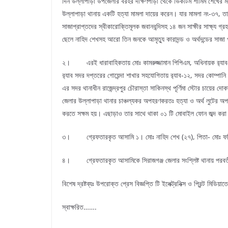
দিন উল্লাপাড়া উপজেলার বরহর দক্ষিণপাড়া থেকে ভিকটিম শামিম শেখের মর
উল্লাপাড়া থানায় একটি হত্যা মামলা দায়ের করেন। যার মামলা নং-৩৭,
সাজাপ্রাপ্তদের স্বীকারোক্তিমূলক জবানবন্দিসহ ১৪ জন সাক্ষীর সাক্ষ্য গ্
ছেলে নাহিদ শেখসহ আরো তিন জনকে আমৃত্যু কারাদন্ড ও অর্থদন্ডের সাজা
২। এরই ধারাবাহিকতায় মোঃ কামরুজ্জামান পিপিএম, অধিনায়ক র‌্যাব-১
র‌্যাব সদর দপ্তরের গোয়েন্দা শাখার সহযোগিতায় র‌্যাব-১২, সদর কোম্প
এর সদর থানাধীন রাজেন্দ্রপুর চৌরাস্তা সাকিনস্থ পূর্ণিমা স্টোর চায়ের
জেলার উল্লাপাড়া থানার চাঞ্চল্যকর অপহরণকরতঃ হত্যা ও অর্থ লুটের অপর
করতে সক্ষম হয়। এছাড়াও তার সাথে থাকা ০১ টি মোবাইল ফোন জব্দ করা
৩। গ্রেফতারকৃত আসামি ১। মোঃ নাহিদ শেখ (২৭), পিতা- মোঃ ফরিদ শে
৪। গ্রেফতারকৃত আসামিকে সিরাজগঞ্জ জেলার সংশ্লিষ্ট থানায় পরবর্তী
বিশেষ দ্রষ্টব্যঃ উপরোক্ত প্রেস বিজ্ঞপ্তি টি ইলেক্ট্রনিক্স ও প্রিন্ট মিড
স্বাক্ষরিত…….