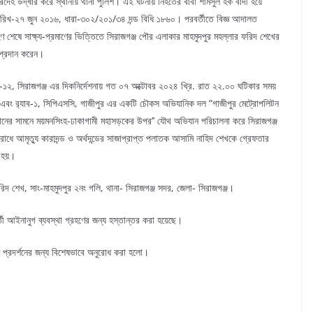
দেহ উদ্ধার করে স্থানীয় থানা পুলিশ। এই ঘটনায় নিহতের বাবা শামসুল হক বাদী হয়ে
 তারিখ-২৭ জুন ২০১৬, ধারা-৩০২/২০১/৩৪ দন্ড বিধি ১৮৬০। পরবর্তীতে বিজ্ঞ আদালত
রহণ শেষে সাক্ষ্য-প্রমাণের ভিত্তিতে সিরাজগঞ্জ পৌর এলাকার মাহমুদপুর মহল্লার ফরিদ শেখের
 প্রদান করেন।
২, সিরাজগঞ্জ এর দিকনির্দেশনায় গত ০৭ অক্টোবর ২০২৪ খ্রি. রাত ২২.০০ ঘটিকার সময়
ানি এবং র‌্যাব-১, সিপিএসসি, গাজীপুর এর একটি চৌকস অভিযানিক দল “গাজীপুর মেট্রোপলিটন
 দোকানের সামনে ময়মনসিংহ-ঢাকাগামী মহাসড়কের উপর’’ যৌথ অভিযান পরিচালনা করে সিরাজগঞ্জ
াধে আমৃত্যু কারাদন্ড ও অর্থদন্ডের সাজাপ্রাপ্ত পলাতক আসামি নাহিদ শেখকে গ্রেফতার
 হয়।
খ, সাং-মাহমুদপুর ২নং গলি, থানা- সিরাজগঞ্জ সদর, জেলা- সিরাজগঞ্জ।
 আইনানুগ ব্যবস্থা গ্রহণের জন্য হস্তান্তর করা হয়েছে।
িয়াতে প্রদর্শনের জন্য বিশেষভাবে অনুরোধ করা হলো।