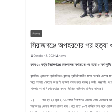
সিরাজগঞ্জ
সিরাজগঞ্জে অপহরণের পর হত্যা 
October 8, 2024
news
র‌্যাব-১২ কর্তৃক সিরাজগঞ্জের চাঞ্চল্যকর অপহরণের পর হত্যা ও অর্থ লুট
র‌্যাপিড এ্যাকশন ব্যাটালিয়ন (র‌্যাব) প্রতিষ্ঠাকালীন সময় থেকেই দেশ
নিয়ে আসার ক্ষেত্রে অগ্রণী ভূমিকা পালন করে যাচ্ছে। জঙ্গী, সন্ত্রাসী, 
মামলার আসামি গ্রেফতারে র‌্যাব নিয়মিত অভিযান চালিয়ে আসছে।
১। গত ইং ২৫ জুন ২০১৬ সালে সিরাজগঞ্জ জেলার পৌর এলাকার আলাউদ্দ
সিরাজগঞ্জ জেলার উল্লাপাড়ায় যায়। পরে রাত ১০টা পর্যন্ত তার সঙ্গে