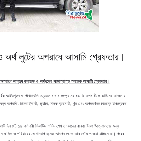
ও অর্থ লুটের অপরাধে আসামি গ্রেফতার।
ের অপরাধে আমৃত্যু কারাদন্ড ও অর্থদন্ডের সাজাপ্রাপ্ত পলাতক আসামি গ্রেফতার।
ের সার্বিক আইনশৃঙ্খলা পরিস্থিতি সমুন্নত রাখার লক্ষ্যে সব ধরণের অপরাধীকে আইনের আওতায়
সংঘবদ্ধ অপরাধী, ছিনতাইকারী, জুয়ারি, মাদক ব্যবসায়ী, খুন এবং অপহরণসহ বিভিন্ন চাঞ্চল্যকর
িন স্টোরের কর্মচারী ভিকটিম শামিম শেখ দোকানের বকেয়া টাকা উত্তোলনের জন্য
 দোকান মালিক ও পরিবারের যোগাযোগ হলেও তারপর থেকে তার খোঁজ পাওয়া যাচ্ছিল না। পরের