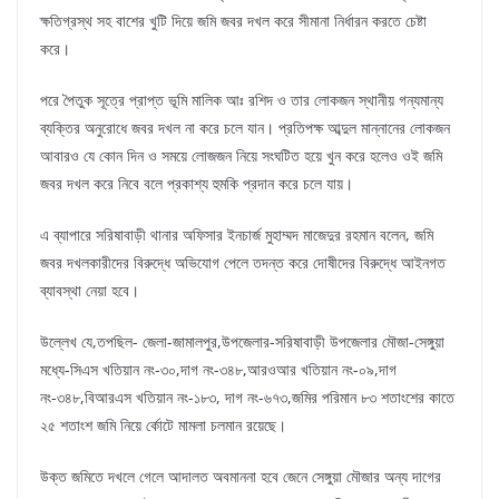
ক্ষতিগ্রস্থ সহ বাশের খুটি দিয়ে জমি জবর দখল করে সীমানা নির্ধারন করতে চেষ্টা
করে।
পরে পৈতুক সূত্রে প্রাপ্ত ভূমি মালিক আঃ রশিদ ও তার লোকজন স্থানীয় গন্যমান্য
ব্যক্তির অনুরোধে জবর দখল না করে চলে যান। প্রতিপক্ষ আব্দুল মান্নানের লোকজন
আবারও যে কোন দিন ও সময়ে লোজজন নিয়ে সংঘটিত হয়ে খুন করে হলেও ওই জমি
জবর দখল করে নিবে বলে প্রকাশ্য হুমকি প্রদান করে চলে যায়।
এ ব্যাপারে সরিষাবাড়ী থানার অফিসার ইনচার্জ মুহাম্মদ মাজেদুর রহমান বলেন, জমি
জবর দখলকারীদের বিরুদ্ধে অভিযোগ পেলে তদন্ত করে দোষীদের বিরুদ্ধে আইনগত
ব্যাবস্থা নেয়া হবে।
উল্লেখ যে,তপছিল- জেলা-জামালপুর,উপজেলার-সরিষাবাড়ী উপজেলার মৌজা-সেঙ্গুয়া
মধ্যে-সিএস খতিয়ান নং-৩০,দাগ নং-৩৪৮,আরওআর খতিয়ান নং-০৯,দাগ
নং-৩৪৮,বিআরএস খতিয়ান নং-১৮৩, দাগ নং-৬৭৩,জমির পরিমান ৮৩ শতাংশের কাতে
২৫ শতাংশ জমি নিয়ে র্কোটে মামলা চলমান রয়েছে।
উক্ত জমিতে দখলে গেলে আদালত অবমাননা হবে জেনে সেঙ্গুয়া মৌজার অন্য দাগের