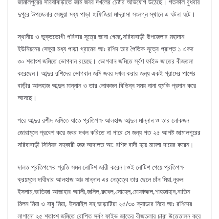
জামালপুরের সরিষাবাড়ীতে জমি জবর দখলের চেষ্টার অভিযোগ উঠেছে। গতকাল বুধবার
দুপুরে উপজেলার সেঙ্গুয়া মধ্য পাড়া হাফিজিয়া মাদ্রাসা সংলগ্ন স্থানে এ ঘটনা ঘটে।
স্থানীয় ও ভুক্তভোগী পরিবার সূত্রে জানা গেছে,সরিষাবাড়ী উপজেলার মহাদান
ইউনিয়নের সেঙ্গুয়া মধ্য পাড়া গ্রামের আঃ রশিদ তার পৈতিক সূত্রে প্রাপ্ত ১ একর
৩০ শতাংশ জমিতে ভোগবান রয়েছে। ভোগবান জমিতে র্স্বণ ফাইভ জাতের বীজতলা
করেছেন। আব্দুর রশিদের ভোগবান জমি জবর দখল করার জন্য একই গ্রামের পাশের
বাড়ীর আলহাজ আব্দুল মান্নান ও তার লোকজন বিভিন্ন সময় নানা হুমকি প্রদান করে
আসছে।
পরে আব্দুর রশীদ জমিতে যাতে প্রতিপক্ষ আলহাজ আব্দুল মান্নান ও তার লোকজন
জোরামূলে প্রবেশ করে জবর দখল করিতে না পারে সে জন্য গত ২৫ আগষ্ট জামালপুরের
সরিষাবাড়ী সিনিয়র সহকারী জজ আদালত আ: রশিদ বাদী হয়ে মামলা দায়ের করেন।
দালত প্রতিপক্ষের প্রতি সমন নোটিশ জারী করেন।ওই নোটিশ পেয়ে প্রতিপক্ষ
ক্রয়মূলে দাবীদার আলহাজ আঃ মান্নান এর নেতৃত্বে তার ছেলে চাঁন মিয়া,নুরুল
ইসলাম,ভাতিজা আজাহার আালী,জলিল,রুবেল,সোহেল,মোফাজ্জল,শাহজাহান,নাতিন
মিলন মিয়া ও বাবু মিয়া, ইসমাইল সহ ভাড়াটিয়া ২৫/৩০ ক্যাডার নিয়ে আঃ রশিদের
লাগানো ২৫ শতাংশ জমিতে রোপিত র্স্বণ ফাইভ জাতের বীজতলার চারা উত্তোলন করে