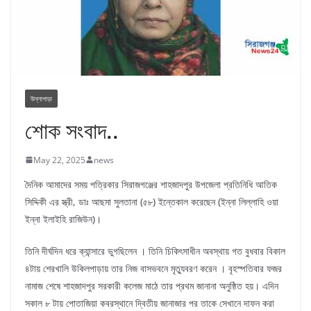
উল্লাপাড়া
শোক সংবাদ..
May 22, 2025
news
দৈনিক আমাদের সময় পত্রিকার সিরাজগঞ্জের শাহজাদপুর উপজেলা প্রতিনিধি আতিক
সিদ্দিকী এর স্ত্রী, ডাঃ আছমা সুলতানা (৫৮) ইন্তেকাল করেছেন (ইন্না লিল্লাহি ওয়া
ইন্না ইলাইহি রাজিউন)।
তিনি দীর্ঘদিন ধরে ক্যান্সারে ভুগছিলেন । তিনি চিকিৎসাধীন অবস্থায় গত বুধবার বিকাল
৪টায় শেরখালি উকিলপাড়ায় তার নিজ বাসভবনে মৃত্যুবরণ করেন । বৃহস্পতিবার ফজর
নামাজ শেষে শাহজাদপুর সরকারী কলেজ মাঠে তার প্রথম জানানা অনুষ্ঠিত হয়। এদিন
সকাল ৮ টায় পোতাজিয়া কবরস্থানে দ্বিতীয় জানাজার পর তাকে সেখানে দাফন করা