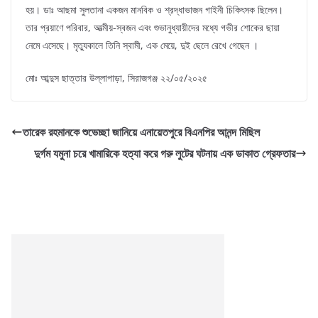
হয়। ডাঃ আছমা সুলতানা একজন মানবিক ও শ্রদ্ধাভাজন গাইনী চিকিৎসক ছিলেন।
তার প্রয়াণে পরিবার, আত্মীয়-স্বজন এবং শুভানুধ্যায়ীদের মধ্যে গভীর শোকের ছায়া
নেমে এসেছে। মৃত্যুকালে তিনি স্বামী, এক মেয়ে, দুই ছেলে রেখে গেছেন ।
মোঃ আব্দুস ছাত্তার উল্লাপাড়া, সিরাজগঞ্জ ২২/০৫/২০২৫
তারেক রহমানকে শুভেচ্ছা জানিয়ে এনায়েতপুরে বিএনপির আনন্দ মিছিল
দুর্গম যমুনা চরে খামারিকে হত্যা করে গরু লুটের ঘটনায় এক ডাকাত গ্রেফতার