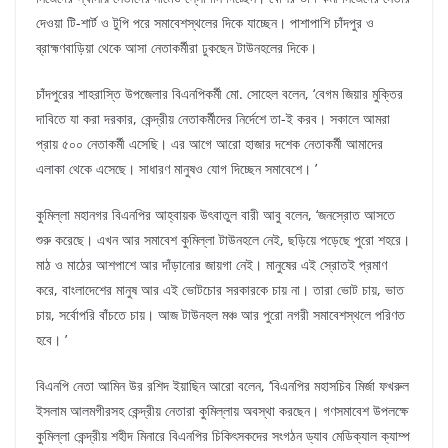
দেওয়া টি-শার্ট ও টুপি পরে সমাবেশস্থলের দিকে যাচ্ছেন। পাশাপাশি চাঁদপুর ও
ব্রাহ্মণবাড়িয়া থেকে আসা নেতাকর্মীরা ঢুকছেন টাউনহলের দিকে।
চাঁদপুরের শাহরাস্তি উপজেলার বিএনপিকর্মী মো. সোহেল বলেন, ‘বেগম জিয়ার মুক্তির
দাবিতে যা করা দরকার, কেন্দ্রীয় নেতাকর্মীদের নির্দেশে তা-ই করব। সকালে আমরা
প্রায় ৫০০ নেতাকর্মী এসেছি। এর আগে আরো হাজার দশেক নেতাকর্মী আমাদের
এলাকা থেকে এসেছে। সাধারণ মানুষও যোগ দিচ্ছেন সমাবেশে। ’
কুমিল্লা মহানগর বিএনপির আহ্বায়ক উৎবাতুল বারী আবু বলেন, ‘জনস্রোত আসতে
শুরু করেছে। এখন আর সমাবেশ কুমিল্লা টাউনহলে নেই, ছড়িয়ে পড়েছে পুরো শহরে।
মাঠ ও মাঠের আশপাশে আর দাঁড়ানোর জায়গা নেই। মানুষের এই স্রোতই প্রমাণ
করে, বাংলাদেশের মানুষ আর এই ভোটচোর সরকারকে চায় না। তারা ভোট চায়, ভাত
চায়, সর্বোপরি বাঁচতে চায়। আজ টাউনহল মঞ্চ আর পুরো নগরী সমাবেশস্থলে পরিণত
হবে। ’
বিএনপি নেতা আমিন উর রশিদ ইয়াছিন আরো বলেন, ‘বিএনপির মহাসচিব মির্জা ফখরুল
ইসলাম আলমগীরসহ কেন্দ্রীয় নেতারা কুমিল্লায় অবস্থা করছেন। গণসমাবেশ উপলক্ষে
কুমিল্লা কেন্দ্রীয় শহীদ মিনারে বিএনপির চিকিৎসকদের সংগঠন ড্যাব মেডিক্যাল ক্যাম্প