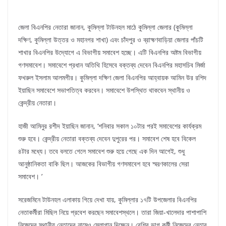
জেলা বিএনপির নেতারা জানান, কুমিল্লা টাউনহল মাঠে কুমিল্লা জেলার (কুমিল্লা
দক্ষিণ, কুমিল্লা উত্তর ও মহানগর শাখা) এবং চাঁদপুর ও ব্রাহ্মণবাড়িয়া জেলার পাঁচটি
শাখার বিএনপির উদ্যোগে এ বিভাগীয় সমাবেশ হচ্ছে। এটি বিএনপির অষ্টম বিভাগীয়
গণসমাবেশ। সমাবেশে প্রধান অতিথি হিসেবে বক্তব্য দেবেন বিএনপির মহাসচিব মির্জা
ফখরুল ইসলাম আলমগীর। কুমিল্লা দক্ষিণ জেলা বিএনপির আহ্বায়ক আমিন উর রশিদ
ইয়াছিন সমাবেশে সভাপতিত্ব করবেন। সমাবেশে উপস্থিত থাকবেন স্থানীয় ও
কেন্দ্রীয় নেতারা।
হাজী আমিনুর রশীদ ইয়াছিন জানান, ‘শনিবার সকাল ১০টার পরই সমাবেশের কার্যক্রম
শুরু হবে। কেন্দ্রীয় নেতারা বক্তব্য দেবেন দুপুরের পর। সমাবেশ শেষ হবে বিকেল
৪টার মধ্যে। তবে বলতে গেলে সমাবেশ শুরু হয়ে গেছে এক দিন আগেই, শুধু
আনুষ্ঠানিকতা বাকি ছিল। আজকের বিভাগীয় গণসমাবেশ হবে স্মরণকালের সেরা
সমাবেশ। ’
সরেজমিনে টাউনহল এলাকায় গিয়ে দেখা যায়, কুমিল্লার ১৭টি উপজেলার বিএনপির
নেতাকর্মীরা মিছিল নিয়ে প্রবেশ করছেন সমাবেশস্থলে। তারা জিয়া-খালেদার পাশাপাশি
নিজেদের স্থানীয় নেতাদের নামেও স্লোগান দিচ্ছেন। বেশির ভাগ কর্মী নিজেদের নেতার