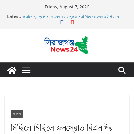
Skip
Friday, August 7, 2026
to
Latest:
তাড়াশে গ্রাম্য বিরোধে একমাত্র রাস্তায় বেড়া দিয়ে অবরুদ্ধ দুটি পরিবার
content
তাড়াশে বাসের চাপায় পথচারী নিহত
উল্লাপাড়ায় নিষিদ্ধ দুয়ারী জালের অবাধে ব্যবহার বন্ধ না হলে মাছের প্রজনন
বাঁধা গ্রস্থ
চলাচলের রাস্তায় ঈদগাহ মাঠের প্রাচীর তাড়াশে অবরুদ্ধ ৪০টি পরিবার
উল্লাপাড়ায় ১১০ পিচ চায়না দোয়ারী জাল আগুনে পুড়িয়ে ধংস
সারাদেশ
মিছিলে মিছিলে জনস্রোত বিএনপির