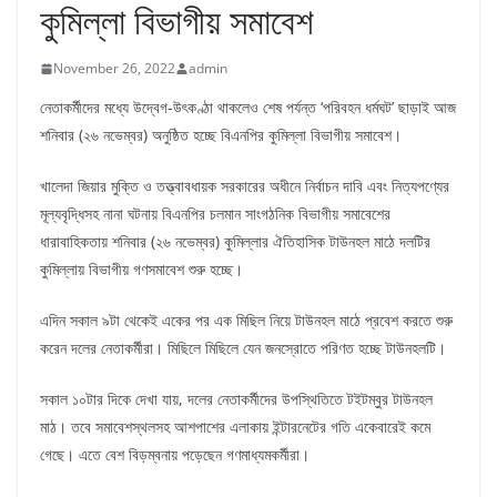
কুমিল্লা বিভাগীয় সমাবেশ
November 26, 2022
admin
নেতাকর্মীদের মধ্যে উদ্বেগ-উৎকণ্ঠা থাকলেও শেষ পর্যন্ত ‘পরিবহন ধর্মঘট’ ছাড়াই আজ
শনিবার (২৬ নভেম্বর) অনুষ্ঠিত হচ্ছে বিএনপির কুমিল্লা বিভাগীয় সমাবেশ।
খালেদা জিয়ার মুক্তি ও তত্ত্বাবধায়ক সরকারের অধীনে নির্বাচন দাবি এবং নিত্যপণ্যের
মূল্যবৃদ্ধিসহ নানা ঘটনায় বিএনপির চলমান সাংগঠনিক বিভাগীয় সমাবেশের
ধারাবাহিকতায় শনিবার (২৬ নভেম্বর) কুমিল্লার ঐতিহাসিক টাউনহল মাঠে দলটির
কুমিল্লায় বিভাগীয় গণসমাবেশ শুরু হচ্ছে।
এদিন সকাল ৯টা থেকেই একের পর এক মিছিল নিয়ে টাউনহল মাঠে প্রবেশ করতে শুরু
করেন দলের নেতাকর্মীরা। মিছিলে মিছিলে যেন জনস্রোতে পরিণত হচ্ছে টাউনহলটি।
সকাল ১০টার দিকে দেখা যায়, দলের নেতাকর্মীদের উপস্থিতিতে টইটম্বুর টাউনহল
মাঠ। তবে সমাবেশস্থলসহ আশপাশের এলাকায় ইন্টারনেটের গতি একেবারেই কমে
গেছে। এতে বেশ বিড়ম্বনায় পড়েছেন গণমাধ্যমকর্মীরা।