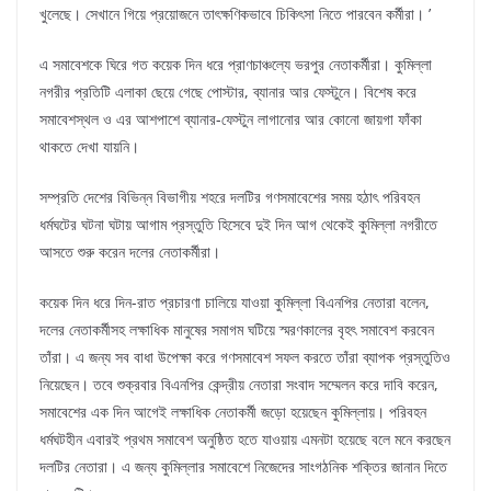
খুলেছে। সেখানে গিয়ে প্রয়োজনে তাৎক্ষণিকভাবে চিকিৎসা নিতে পারবেন কর্মীরা। ’
এ সমাবেশকে ঘিরে গত কয়েক দিন ধরে প্রাণচাঞ্চল্যে ভরপুর নেতাকর্মীরা। কুমিল্লা
নগরীর প্রতিটি এলাকা ছেয়ে গেছে পোস্টার, ব্যানার আর ফেস্টুনে। বিশেষ করে
সমাবেশস্থল ও এর আশপাশে ব্যানার-ফেস্টুন লাগানোর আর কোনো জায়গা ফাঁকা
থাকতে দেখা যায়নি।
সম্প্রতি দেশের বিভিন্ন বিভাগীয় শহরে দলটির গণসমাবেশের সময় হঠাৎ পরিবহন
ধর্মঘটের ঘটনা ঘটায় আগাম প্রস্তুতি হিসেবে দুই দিন আগ থেকেই কুমিল্লা নগরীতে
আসতে শুরু করেন দলের নেতাকর্মীরা।
কয়েক দিন ধরে দিন-রাত প্রচারণা চালিয়ে যাওয়া কুমিল্লা বিএনপির নেতারা বলেন,
দলের নেতাকর্মীসহ লক্ষাধিক মানুষের সমাগম ঘটিয়ে স্মরণকালের বৃহৎ সমাবেশ করবেন
তাঁরা। এ জন্য সব বাধা উপেক্ষা করে গণসমাবেশ সফল করতে তাঁরা ব্যাপক প্রস্তুতিও
নিয়েছেন। তবে শুক্রবার বিএনপির কেন্দ্রীয় নেতারা সংবাদ সম্মেলন করে দাবি করেন,
সমাবেশের এক দিন আগেই লক্ষাধিক নেতাকর্মী জড়ো হয়েছেন কুমিল্লায়। পরিবহন
ধর্মঘটহীন এবারই প্রথম সমাবেশ অনুষ্ঠিত হতে যাওয়ায় এমনটা হয়েছে বলে মনে করছেন
দলটির নেতারা। এ জন্য কুমিল্লার সমাবেশে নিজেদের সাংগঠনিক শক্তির জানান দিতে