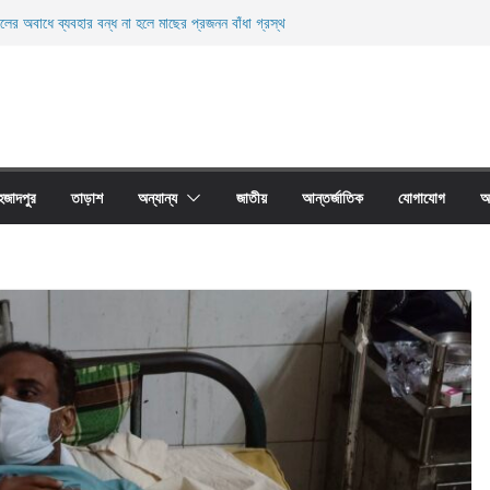
ালের অবাধে ব্যবহার বন্ধ না হলে মাছের প্রজনন বাঁধা গ্রস্থ
বাইচ, ফুলজোড়ের দুই পাড়ে জনস্রোত, বিজয়ী আল-মদিনা
ুচি থানা এলাকা হতে অনলাইন জুয়া চক্রের ০৩ জন সদস্য
েহ উদ্ধার
ী নিহত
হজাদপুর
তাড়াশ
অন্যান্য
জাতীয়
আন্তর্জাতিক
যোগাযোগ
আ