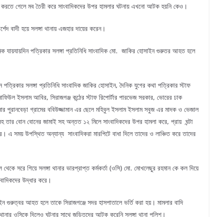
গ্রহ করতে গেলে মব তৈরী করে সাংবাদিকদের উপর হামলার ঘটনায় এখনো আটক হয়নি কেও।
শেদ বাদী হয়ে সলঙ্গা থানায় এজহার দায়ের করেন।
নিক যায়যায়দিন পত্রিকার সলঙ্গা প্রতিনিধি সাংবাদিক মো. জাকির হোসাইন গুরুতর আহত হলে
িন পত্রিকার সলঙ্গা প্রতিনিধি সাংবাদিক জাকির হোসাইন, দৈনিক যুগের কথা পত্রিকার স্টাফ
দক নাফিউল ইসলাম আবির, সিরাজগঞ্জ কন্ঠের স্টাফ রিপোর্টার পারভেজ সরকার, ভোরের ঢাক
থানার পুরানবেড়া গ্রামের ববিউজ্জামান এর ছেলে মহিবুল ইসলাম ইসলাম সবুজ এর মাদক ও ভেজাল
সহ তার বোন বোনের জামাই সহ অন্তত ১২ মিলে সাংবাদিকদের উপর হামলা করে, প্রায় ঘন্টা
ে। এ সময় উপস্থিত অন্যান্য সাংবাদিকরা মারপিটে বাধা দিলে তাদের ও লাঞ্চিত করে তাদের
থেকে সরে গিয়ে সলঙ্গা থানার ভারপ্রাপ্ত কর্মকর্তা (ওসি) মো. মোখলেছুর রহমান কে কল দিয়ে
সাংবাদিকদের উদ্ধার করে।
সাইন গুরুত্বর আহত হলে তাকে সিরাজগঞ্জে সদর হাসপাতালে ভর্তি করা হয়। মামলার বাদি
া থানার ওসিকে দিলেও ঘটনার সাথে জড়িতদের আটক করেনি সলঙ্গা থানা পুলিশ।