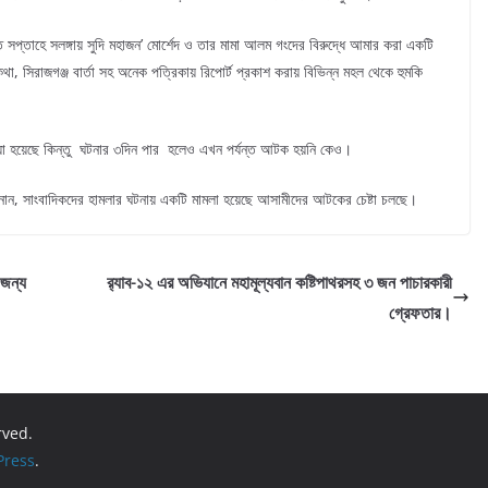
সপ্তাহে সলঙ্গায় সুদি মহাজন’ মোর্শেদ ও তার মামা আলম গংদের বিরুদ্ধে আমার করা একটি
কথা, সিরাজগঞ্জ বার্তা সহ অনেক পত্রিকায় রিপোর্ট প্রকাশ করায় বিভিন্ন মহল থেকে হুমকি
া হয়েছে কিন্তু ঘটনার ৩দিন পার হলেও এখন পর্যন্ত আটক হয়নি কেও।
 জানান, সাংবাদিকদের হামলার ঘটনায় একটি মামলা হয়েছে আসামীদের আটকের চেষ্টা চলছে।
 জন্য
র‌্যাব-১২ এর অভিযানে মহামূল্যবান কষ্টিপাথরসহ ৩ জন পাচারকারী
গ্রেফতার।
rved.
ress
.