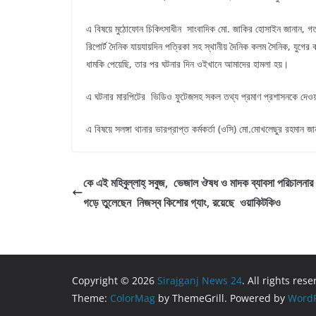
এ বিষয়ে মুঠোফোন চিকিৎসাধীন সাংবাদিক মো. জাকির হোসাইন জানান, গত 
রিপোর্ট দৈনিক যায়যায়দিন পত্রিকা সহ স্থানীয় দৈনিক কলম সৈনিক, যুগের 
ধামকি পেয়েছি, তার পর ঘটনার দিন ওইখানে আমাদের হামলা হয়।
এ ঘটনার মারপিটের ভিডিও ফুটেজসহ সকল তথ্য প্রমাণ প্রশাসনকে দেওয়
এ বিষয়ে সলঙ্গা থানার ভারপ্রাপ্ত কর্মকর্তা (ওসি) মো.মোখলেছুর রহমান
কে এই মহিবুল্লাহ্ সবুজ, ভেজাল ঔষধ ও মাদক ব্যাবসা পরিচালনার
গড়ে তুলেছেন নিজস্ব কিশোর গ্যাং, রয়েছে ওয়াকিটকিও
Copyright © 2026
Sirajganj News 24
. All rights rese
Theme:
ColorMag
by ThemeGrill. Powered by
WordP