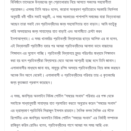
বিনির্মানে তাদেরকে উন্নয়নের মুল শ্রোতধারায় নিয়ে আসতে সকলের সহযোগীতা
প্রয়োজন। এসময় তিনি আরও বলেন, করোনা সংক্রমণ প্রতিরোধে সরকারি নির্দেশনা
অনুযায়ী ধনী গরীব সবাই ঘরবন্দী, এ সময় সরকারের পাশাপাশি সমাজের যারা বিত্তবানরা
আছেন তারা সবাই যেন প্রতিবন্ধীদের জন্য সহযোগিতার হাত বাড়ান। আমি যতটুকু
পারি অসহায়দের জন্য সাহায্যের হাত বাড়াই এবং আগামীতে চেস্টা করব
ইনশাআল্লাহ। এ সময় খানমরিচ প্রতিবন্ধী বিদ্যালয়ের ছাত্র আলিফ এর মা বলেন,
এই বিদ্যালয়টি প্রতিষ্টিত হবার পর আমরা প্রতিবন্ধীদের আলাদা ভাবে বাচ্চাদের
শিক্ষাদান এর সুযোগ পাচ্ছি। প্রতিবন্ধী বিদ্যালয়ে সুন্দর পরিচর্যার মাধ্যমে শিক্ষাদান
করা হয় বলে প্রতিবন্ধীরা বিদ্যালয়ে যেতে অনেক আগ্রহী হচ্ছে বলে তিনি জানান।
এলাকাবাসীর মাধ্যমে জানা যায়, মামুনুর রশিদ অসহায় প্রতিবন্ধীদের নিয়ে কাজ করছেন
অনেক দিন আগে থেকেই। এলাকাবাসী ও প্রতিবন্ধীদের পরিবার তার এ কৃতকর্মের
জন্য কৃতজ্ঞতা প্রকাশ করেছেন।
এ সময়, জনপ্রিয় অনলাইন নিউজ পোর্টাল “সময়ের সংবাদ” পরিবার এর পক্ষ থেকে
সবাইকে সাধ্যানুযায়ী সাহায্যর হাত প্রসারিত করতে অনুরোধ করেন “সময়ের সংবাদ”
এর ভ্রাম্যমাণ প্রতিনিধি সিরাজুল ইসলাম রায়হান। দৈনিক কলম সৈনিক এর স্টাফ
রিপোর্টার এবং জনপ্রিয় অনলাইন নিউজ পোর্টাল “সময়ের সংবাদ” এর নির্বাহী সম্পাদক
রাজিবুল করিম রোমিও বলেন, প্রতিবন্ধীদের পাশে আমরা সব সময় আছি এবং