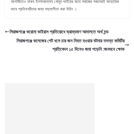
আগামীতেও থাকব ইনশাআল্লাহ।মামুন ভাইয়ের মতো সমাজের সকলেরই আন্তরিক
ভাবে প্রতিবন্ধীদের জন্য সহযোগীতা করা উচিৎ ।
সিরাজগঞ্জে করোনা ভাইরাস প্রতিরোধে ভ্রাম্যমাণ আদালতে অর্থ দন্ড
সিরাজগঞ্জে কলেজের গেট ধসে চার জন নিহত হওয়ার ঘটনায় তদন্ত কমিটির
প্রতিবেদন ১৫ দিনেও জমা পড়েনি :জনমনে ক্ষোভ