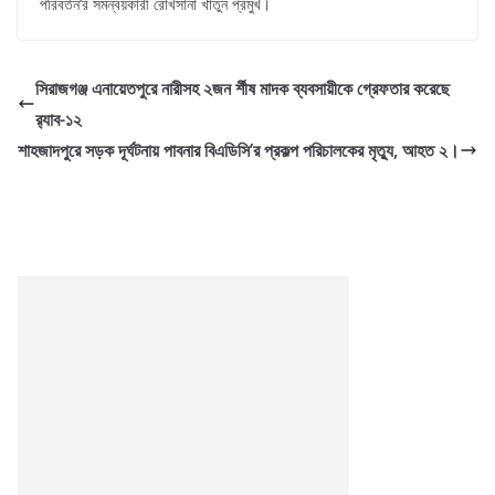
পরিবর্তন’র সমন্বয়কারী রোখসানা খাতুন প্রমুখ।
সিরাজগঞ্জ এনায়েতপুরে নারীসহ ২জন র্শীষ মাদক ব্যবসায়ীকে গ্রেফতার করেছে
র‌্যাব-১২
শাহজাদপুরে সড়ক দূর্ঘটনায় পাবনার বিএডিসি’র প্রকল্প পরিচালকের মৃত্যু, আহত ২।