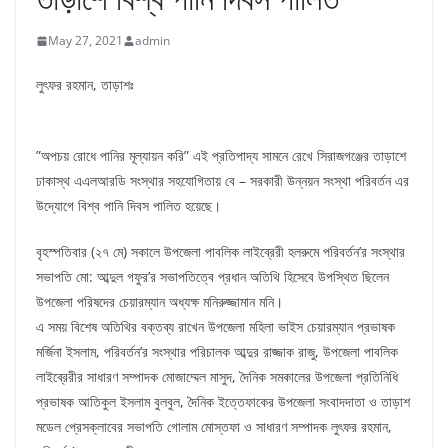
May 27, 2021
admin
লুৎফর রহমান, তাড়াশঃ
”অপচয় রোধে পানির মূল্যায়ন করি” এই প্রতিপাদ্য সামনে রেখে সিরাজগঞ্জের তাড়াশে
ঢাকাস্থ এএলআরডি সংস্থার সহযোগিতায় বে – সরকারী উন্নয়ন সংস্থা পরিবর্তন এর
উদ্যোগে বিশ্ব পানি দিবস পালিত হয়েছে।
বৃহস্পতিবার (২৭ মে) সকালে উপজেলা পাবলিক লাইব্রেরী হলরুমে পরিবর্তন’র সংস্থার
সভাপতি মো: আব্দুল গফুর’র সভাপতিত্বে প্রধান অতিথি হিসেবে উপস্থিত ছিলেন
উপজেলা পরিষদের চেয়ারম্যান অধ্যক্ষ মনিরুজ্জামান মনি।
এ সময় বিশেষ অতিথির বক্তব্য রাখেন উপজেলা মহিলা ভাইস চেয়ারম্যান প্রভাষক
মর্জিনা ইসলাম, পরিবর্তন’র সংস্থার পরিচালক আব্দুর রাজ্জাক রাজু, উপজেলা পাবলিক
লাইব্রেরীর সাধারণ সম্পাদক মোজাম্মেল মাসুদ, দৈনিক সমকালের উপজেলা প্রতিনিধি
প্রভাষক আতিকুল ইসলাম বুলবুল, দৈনিক ইত্তেফাকের উপজেলা সংবাদদাতা ও তাড়াশ
মডেল প্রেসক্লাবের সভাপতি গোলাম মোস্তফা ও সাধারণ সম্পাদক লুৎফর রহমান,