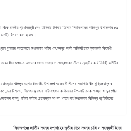
প থেকে মাননীয় প্রধানমন্ত্রী শেখ হাসিনার উপহার হিসেবে সিরাজগঞ্জের কাজিপুর উপজেলার ৫৯
ট্যাবলেট) বিতরণ করা হয়েছে।
ংখ্যান ব্যুরোর আয়োজনে উপজেলার শহীদ এম.মনসুর আলী অডিটরিয়ামে ট্যাবলেট বিতরণী
 করেন সিরাজগঞ্জ-১ আসনের সংসদ সদস্য ও সেচ্ছাসেবক লীগের কেন্দ্রীয় কার্য নির্বাহী কমিটির
েয়ারম্যান খলিলুর রহমান সিরাজী, উপজেলা আওয়ামী লীগের সভাপতি বীর মুক্তিযোদ্ধার
 চন্দ্র বিশ্বাস, সিরাজগঞ্জ জেলা পরিসংখ্যান কার্যালয়ের উপ-পরিচালক মাহমুদা খাতুন,পৌর
 মোহাম্মদ বাবলু, মহিলা ভাইস চেয়ারম্যান শাপলা খাতুন সহ উপজেলার বিভিন্ন প্রতিষ্ঠানের
সিরাজগঞ্জে জাতীয় মৎস্য সপ্তাহের তৃতীয় দিনে মৎস্য চাষি ও মৎস্যজীবিদের