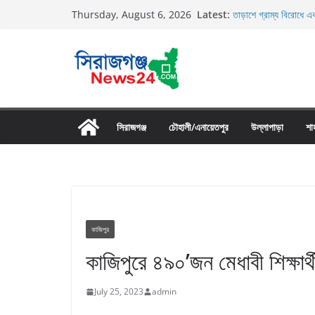
Skip
Latest:
তাড়াশে গ্রাম্য বিরোধে এক
Thursday, August 6, 2026
to
তাড়াশে বাসের চাপায় পথচ
উল্লাপাড়ায় নিষিদ্ধ দুয়ার
content
চলাচলের রাস্তায় ঈদগাহ ম
উল্লাপাড়ায় ১১০ পিচ চায়
সিরাজগঞ্জ
চৌহালী/এনায়েতপুর
উল্লাপাড়া
শা
কাজিপুর
কাজিপুরে ৪৯০’জন মেধাবী শিক্ষার
July 25, 2023
admin