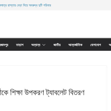
মাত্র রাস্তায় বেড়া দিয়ে অবরুদ্ধ দুটি পরিবার
ারী নিহত
ী জালের অবাধে ব্যবহার বন্ধ না হলে মাছের প্রজনন বাঁধা গ্রস্থ
াঠের প্রাচীর তাড়াশে অবরুদ্ধ ৪০টি পরিবার
না দোয়ারী জাল আগুনে পুড়িয়ে ধংস
হজাদপুর
তাড়াশ
অন্যান্য
জাতীয়
আন্তর্জাতিক
যোগাযোগ
আ
্থীকে শিক্ষা উপকরণ ট্যাবলেট বিতরণ