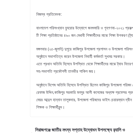
নিজস্ব প্রতিবেদক:
বাংলাদেশ পরিসংখ্যান ব্যুরোর উদ্যোগে জনশুমারি ও গৃহগণনা-২০২১ প্রকল্
টি শিক্ষা প্রতিষ্ঠানের ৪৯০ জন মেধাবী শিক্ষার্থীদের মাঝে শিক্ষা উপকরণ (
মঙ্গলবার (২৫-জুলাই) দুপুরে কাজিপুর উপজেলা প্রশাসন ও উপজেলা পরিস
অনুষ্ঠানে সভাপতিত্ব করেন উপজেলা নিবার্হী কর্মকর্তা সুখময় সরকার।
এতে প্রধান অতিথি হিসেবে উপস্থিত থেকে শিক্ষার্থীদের মাঝে ট্যাব বিতরণ
সহ-সভাপতি প্রকৌশলী তানভীর শাকিল জয়।
অনুষ্ঠানে বিশেষ অতিথি হিসেবে উপস্থিত ছিলেন কাজিপুর উপজেলা পরিষদ চ
রেফাজ উদ্দিন,কাজিপুর সরকারি মনসুর আলী কলেজের অধ্যক্ষ প্রফেসর প্রভাত
মেয়র আব্দুল হান্নান তালুকদার, উপজেলা পরিষদের ভাইস চেয়ারম্যান দ্বীন
শিক্ষক ও শিক্ষার্থীবৃন্দ।
সিরাজগঞ্জে জাতীয় মৎস্য সপ্তাহ উদ্বোধন উপলক্ষ্যে র‍্যালি ও