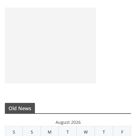
Old News
August 2026
S
S
M
T
W
T
F