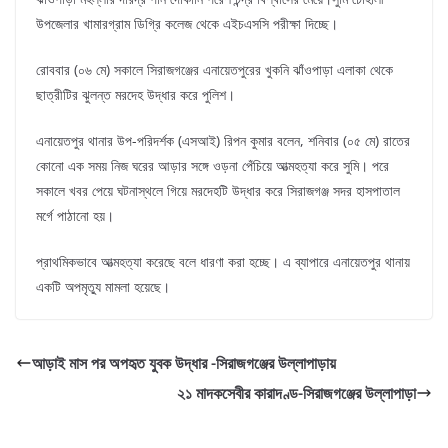
উপজেলার খামারগ্রাম ডিগ্রি কলেজ থেকে এইচএসসি পরীক্ষা দিচ্ছে।
রোববার (০৬ মে) সকালে সিরাজগঞ্জের এনায়েতপুরের খুকনি ঝাঁওপাড়া এলাকা থেকে
ছাত্রীটির ঝুলন্ত মরদেহ উদ্ধার করে পুলিশ।
এনায়েতপুর থানার উপ-পরিদর্শক (এসআই) রিপন কুমার বলেন, শনিবার (০৫ মে) রাতের
কোনো এক সময় নিজ ঘরের আড়ার সঙ্গে ওড়না পেঁচিয়ে আত্মহত্যা করে সুমি। পরে
সকালে খবর পেয়ে ঘটনাস্থলে গিয়ে মরদেহটি উদ্ধার করে সিরাজগঞ্জ সদর হাসপাতাল
মর্গে পাঠানো হয়।
প্রাথমিকভাবে আত্মহত্যা করেছে বলে ধারণা করা হচ্ছে। এ ব্যাপারে এনায়েতপুর থানায়
একটি অপমৃত্যু মামলা হয়েছে।
আড়াই মাস পর অপহৃত যুবক উদ্ধার -সিরাজগঞ্জের উল্লাপাড়ায়
২১ মাদকসেবীর কারাদণ্ড-সিরাজগঞ্জের উল্লাপাড়া