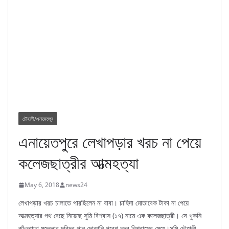
চৌহালী/এনায়েতপুর
এনায়েতপুরে লেখাপড়ার খরচ না পেয়ে
কলেজছাত্রীর আত্মহত্যা
May 6, 2018
news24
লেখাপড়ার খরচ চালাতে পারছিলেন না বাবা। চাহিদা মোতাবেক টাকা না পেয়ে
আত্মহত্যার পথ বেছে নিয়েছে সুমি বিশ্বাস (১৭) নামে এক কলেজছাত্রী। সে খুকনি
ঝাঁওপাড়া মহল্লার দরিদ্র পান দোকানি পরেশ চন্দ্র বিশ্বাসের মেয়ে।সুমি চৌহালী