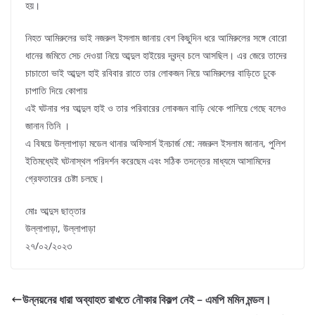
হয়।
নিহত আমিরুলের ভাই নজরুল ইসলাম জানায় বেশ কিছুদিন ধরে আমিরুলের সঙ্গে বোরো
ধানের জমিতে সেচ দেওয়া নিয়ে আব্দুল হাইয়ের দ্বন্দ্ব চলে আসছিল। এর জেরে তাদের
চাচাতো ভাই আব্দুল হাই রবিবার রাতে তার লোকজন নিয়ে আমিরুলের বাড়িতে ঢুকে
চাপাতি দিয়ে কোপায়
এই ঘটনার পর আব্দুল হাই ও তার পরিবারের লোকজন বাড়ি থেকে পালিয়ে গেছে বলেও
জানান তিনি ।
এ বিষয়ে উল্লাপাড়া মডেল থানার অফিসার্স ইনচার্জ মো: নজরুল ইসলাম জানান, পুলিশ
ইতিমধ্যেই ঘটনাস্থল পরিদর্শন করেছেম এবং সঠিক তদন্তের মাধ্যমে আসামিদের
গ্রেফতারের চেষ্টা চলছে।
মোঃ আব্দুস ছাত্তার
উল্লাপাড়া, উল্লাপাড়া
২৭/০২/২০২৩
উন্নয়নের ধারা অব্যাহত রাখতে নৌকার বিকল্প নেই – এমপি মমিন মন্ডল।