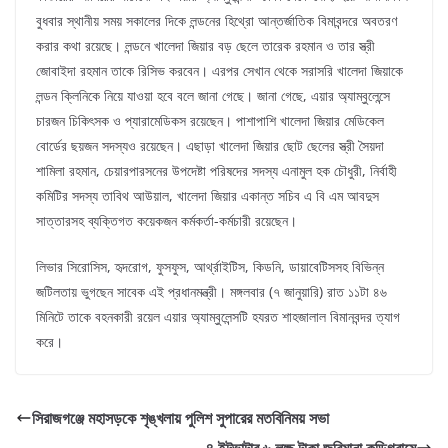
বুধবার স্থানীয় সময় সকালের দিকে লন্ডনের হিথ্রো আন্তর্জাতিক বিমাবন্দরে অবতরণ
করার কথা রয়েছে। লন্ডনে খালেদা জিয়ার বড় ছেলে তারেক রহমান ও তার স্ত্রী
জোবাইদা রহমান তাকে রিসিভ করবেন। এরপর সেখান থেকে সরাসরি খালেদা জিয়াকে
লন্ডন ক্লিনিকে নিয়ে যাওয়া হবে বলে জানা গেছে। জানা গেছে, এয়ার অ্যাম্বুলেন্সে
চারজন চিকিৎসক ও প্যারামেডিকস রয়েছেন। পাশাপাশি খালেদা জিয়ার মেডিকেল
বোর্ডের ছয়জন সদস্যও রয়েছেন। এছাড়া খালেদা জিয়ার ছোট ছেলের স্ত্রী সৈয়দা
শামিলা রহমান, চেয়ারপারসনের উপদেষ্টা পরিষদের সদস্য এনামুল হক চৌধুরী, নির্বাহী
কমিটির সদস্য তাবিথ আউয়াল, খালেদা জিয়ার একান্ত সচিব এ বি এম আবদুস
সাত্তারসহ ব্যক্তিগত কয়েকজন কর্মকর্তা-কর্মচারী রয়েছেন।
লিভার সিরোসিস, হৃদরোগ, ফুসফুস, আর্থ্রাইটিস, কিডনি, ডায়াবেটিসসহ বিভিন্ন
জটিলতায় ভুগছেন সাবেক এই প্রধানমন্ত্রী। মঙ্গলবার (৭ জানুয়ারি) রাত ১১টা ৪৬
মিনিটে তাকে বহনকারী রয়েল এয়ার অ্যাম্বুলেন্সটি হযরত শাহজালাল বিমানবন্দর ত্যাগ
করে।
সিরাজগঞ্জে মহাসড়কে শৃঙ্খলায় পুলিশ সুপারের মতবিনিময় সভা