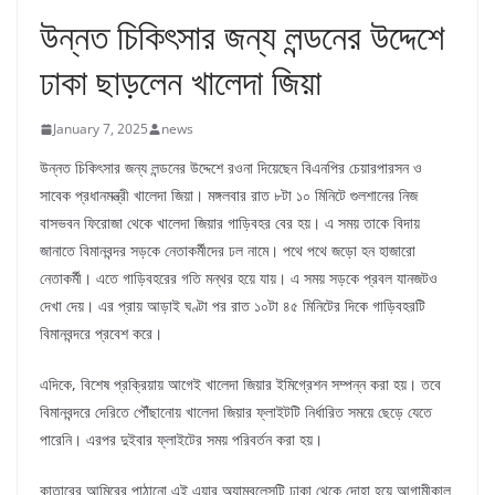
উন্নত চিকিৎসার জন্য লন্ডনের উদ্দেশে
ঢাকা ছাড়লেন খালেদা জিয়া
January 7, 2025
news
উন্নত চিকিৎসার জন্য লন্ডনের উদ্দেশে রওনা দিয়েছেন বিএনপির চেয়ারপারসন ও
সাবেক প্রধানমন্ত্রী খালেদা জিয়া। মঙ্গলবার রাত ৮টা ১০ মিনিটে গুলশানের নিজ
বাসভবন ফিরোজা থেকে খালেদা জিয়ার গাড়িবহর বের হয়। এ সময় তাকে বিদায়
জানাতে বিমানবন্দর সড়কে নেতাকর্মীদের ঢল নামে। পথে পথে জড়ো হন হাজারো
নেতাকর্মী। এতে গাড়িবহরের গতি মন্থর হয়ে যায়। এ সময় সড়কে প্রবল যানজটও
দেখা দেয়। এর প্রায় আড়াই ঘণ্টা পর রাত ১০টা ৪৫ মিনিটের দিকে গাড়িবহরটি
বিমানবন্দরে প্রবেশ করে।
এদিকে, বিশেষ প্রক্রিয়ায় আগেই খালেদা জিয়ার ইমিগ্রেশন সম্পন্ন করা হয়। তবে
বিমানবন্দরে দেরিতে পৌঁছানোয় খালেদা জিয়ার ফ্লাইটটি নির্ধারিত সময়ে ছেড়ে যেতে
পারেনি। এরপর দুইবার ফ্লাইটের সময় পরিবর্তন করা হয়।
কাতারের আমিরের পাঠানো এই এয়ার অ্যাম্বুলেন্সটি ঢাকা থেকে দোহা হয়ে আগামীকাল