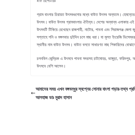
ষ্টাফ রিপোর্টারঃ
গ্রাম বাংলার চিরায়ত উৎসবগুলোর মধ্যে বাউত উৎসব অন্যতম। হেমন্তের 
উৎসব। বাউত উৎসব গ্রামবাংলার ঐতিহ্য। দেশের অন্যান্য এলাকায় এই উ
উৎসবটি টিকিয়ে রেখেছেন রাজশাহী, নাটোর, পাবনা এবং সিরাজগঞ্জ জেলা জ
সপ্তাহে শনি ও মঙ্গলবার দুইদিন চলে মাছ ধরা। যা মূলত ইংরেজি ডিসেম্বর
স্থানীয় নাম বাউত উৎসব। বাউত বলতে সাধারণত মাছ শিকারিদের বোঝান
চলনবিল কেন্দ্রিক এ উৎসবে পাবনা সদরসহ চাটমোহর, ভাঙ্গুড়া, ফরিদপুর, আ
উৎসবে বেশি আসেন।
আমাদের সময় এখন বঙ্গবন্ধুর স্বপ্নের সোনার বাংলা গড়ার-তথ্য প্রতিম
আলহাজ ডাঃ মুরাদ হাসান