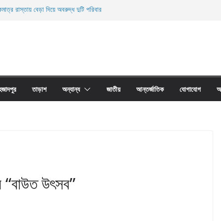
মাত্র রাস্তায় বেড়া দিয়ে অবরুদ্ধ দুটি পরিবার
ারী নিহত
ী জালের অবাধে ব্যবহার বন্ধ না হলে মাছের প্রজনন বাঁধা গ্রস্থ
াঠের প্রাচীর তাড়াশে অবরুদ্ধ ৪০টি পরিবার
না দোয়ারী জাল আগুনে পুড়িয়ে ধংস
হজাদপুর
তাড়াশ
অন্যান্য
জাতীয়
আন্তর্জাতিক
যোগাযোগ
আ
রার “বাউত উৎসব”