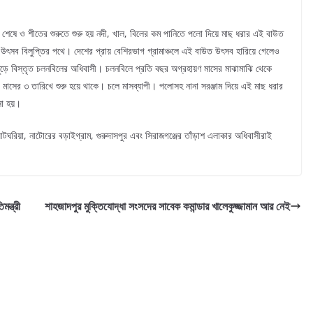
শেষে ও শীতের শুরুতে শুরু হয় নদী, খাল, বিলের কম পানিতে পলো দিয়ে মাছ ধরার এই বাউত
ৎসব বিলুপ্তির পথে। দেশের প্রায় বেশিরভাগ গ্রামাঞ্চলে এই বাউত উৎসব হারিয়ে গেলেও
ুড়ে বিস্তৃত চলনবিলের অধিবাসী। চলনবিলে প্রতি বছর অগ্রহায়ণ মাসের মাঝামাঝি থেকে
 মাসের ৩ তারিখে শুরু হয়ে থাকে। চলে মাসব্যাপী। পলোসহ নানা সরঞ্জাম দিয়ে এই মাছ ধরার
ো হয়।
টঘরিয়া, নাটোরের বড়াইগ্রাম, গুরুদাসপুর এবং সিরাজগঞ্জের তাঁড়াশ এলাকার অধিবাসীরাই
ন্ত্রী
শাহজাদপুর মুক্তিযোদ্ধা সংসদের সাবেক কমান্ডার খালেকুজ্জামান আর নেই