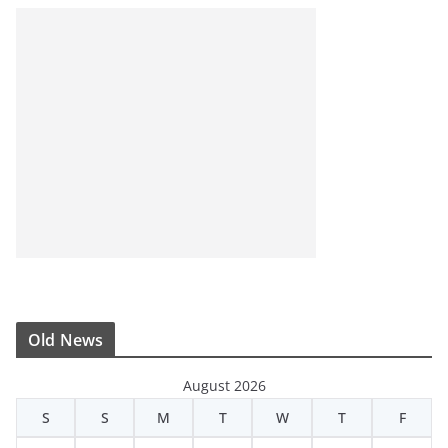
Old News
August 2026
S
S
M
T
W
T
F