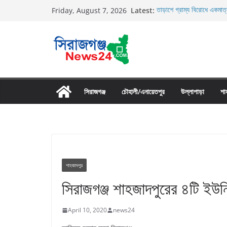
Skip
Latest:
তাড়াশে গ্রাম্য বিরোধে একমাত্
Friday, August 7, 2026
to
তাড়াশে বাসের চাপায় পথচারী 
উল্লাপাড়ায় নিষিদ্ধ দুয়ারী জাল
content
চলাচলের রাস্তায় ঈদগাহ মাঠের
উল্লাপাড়ায় ১১০ পিচ চায়না দো
সিরাজগঞ্জ
চৌহালী/এনায়েতপুর
উল্লাপাড়া
শা
শাহজাদপুর
সিরাজগঞ্জ শাহজাদপুরের ৪টি ইউ
April 10, 2020
news24