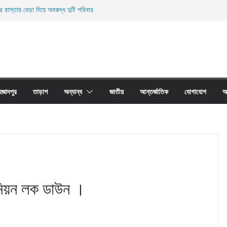
র রাস্তায় বেড়া দিয়ে অবরুদ্ধ দুটি পরিবার
নিহত
ের অবাধে ব্যবহার বন্ধ না হলে মাছের প্রজনন বাঁধা গ্রস্থ
 প্রাচীর তাড়াশে অবরুদ্ধ ৪০টি পরিবার
য়ারী জাল আগুনে পুড়িয়ে ধংস
হজাদপুর
তাড়াশ
অন্যান্য
জাতীয়
আন্তর্জাতিক
যোগাযোগ
আ
নিয়ন লক ডাউন ।