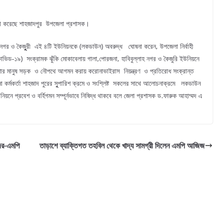
না করেছে শাহজাদপুর উপজেলা প্রশাসক।
নগর ও কৈজুুুরী এই ৪টি ইউনিয়নকে (লকডাউন) অবরুদ্ধ ঘোষনা করেন, উপজেলা নির্বাহী
ভিড-১৯) সংক্রামক ঝুঁকি মোকাবেলায় গালা,পোরজনা, হাবিবুল্লাহ নগর ও কৈজুরি ইউনিয়নে
্য পেশার মানুষ সড়ক ও নৌপথে আগমন করায় করোনাভাইরাস নিয়ন্ত্রণ ও প্রতিরোধ সংক্রান্ত
না কর্মকর্তা শাহজাদ পুরের সুুপারিশ ক্রমে ও সংশ্লিষ্ট সকলের সাথে আলোচনাক্রমে লকডাউন
উনিয়নে প্রবেশ ও বর্হিগমন সম্পূর্নভাবে নিষিদ্ধ থাকবে বলে জেলা প্রশাসক ড.ফারুক আহাম্মদ এ
দের-এমপি
তাড়াশে ব্যাক্তিগত তহবিল থেকে খাদ্য সামগ্রী দিলেন এমপি আজিজ