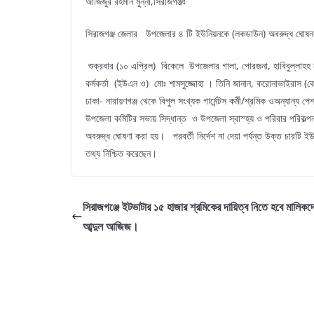
আজিজুর রহমান মুন্না,সিরাজগঞ্জঃ
সিরাজগঞ্জ জেলার উপজেলার ৪ টি ইউনিয়নকে (লকডাউন) অবরুদ্ধ ঘোষ
শুক্রবার (১০ এপ্রিল) বিকেলে উপজেলার গালা, পোরজনা, হাবিবুল্লাহহ 
কর্মকর্তা (ইউএন ও) মোঃ শামসুজ্জোহা । তিনি জানান, করোনাভাইরাস (কো
ঢাকা- নারায়ণগঞ্জ থেকে বিপুল সংখ্যক গার্মেন্টস কর্মী/শ্রমিক ওঅন্যান
উপজেলা কমিটির সভায় সিদ্ধান্ত ও উপজেলা স্বাস্হ্য ও পরিবার পরিকল্প
অবরুদ্ধ ঘোষণা করা হয়। পরবর্তী নির্দেশ না দেয়া পর্যন্ত উক্ত চারটি ই
তথ্য নিশ্চিত করেছেন।
সিরাজগঞ্জে ইটভাটার ১৫ হাজার শ্রমিকের দায়িত্ব নিতে হবে মালিক
আব্দুল আজিজ।