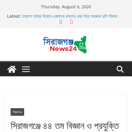
Skip
Thursday, August 6, 2026
to
Latest:
তাড়াশে গ্রাম্য বিরোধে একমাত্র রাস্তায় বেড়া দিয়ে অবরুদ্ধ দুটি পরিবার
content
তাড়াশে বাসের চাপায় পথচারী নিহত
উল্লাপাড়ায় নিষিদ্ধ দুয়ারী জালের অবাধে ব্যবহার বন্ধ না হলে মাছের প্রজনন
বাঁধা গ্রস্থ
চলাচলের রাস্তায় ঈদগাহ মাঠের প্রাচীর তাড়াশে অবরুদ্ধ ৪০টি পরিবার
উল্লাপাড়ায় ১১০ পিচ চায়না দোয়ারী জাল আগুনে পুড়িয়ে ধংস
সিরাজগঞ্জ
সিরাজগঞ্জে ৪৪ তম বিজ্ঞান ও প্রযুক্তি