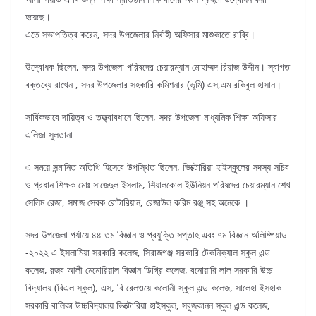
হয়েছে।
এতে সভাপতিত্ব করেন, সদর উপজেলার নির্বাহী অফিসার মাশুকাতে রাব্বি।
উদ্বোধক ছিলেন, সদর উপজেলা পরিষদের চেয়ারম্যান মোহাম্মদ রিয়াজ উদ্দীন। স্বাগত
বক্তব্যে রাখেন , সদর উপজেলার সহকারি কমিশনার (ভূমি) এস,এম রকিবুল হাসান।
সার্বিকভাবে দায়িত্ব ও তত্ত্বাবধানে ছিলেন, সদর উপজেলা মাধ্যমিক শিক্ষা অফিসার
এলিজা সুলতানা
এ সময়ে সন্মানিত অতিথি হিসেবে উপস্থিত ছিলেন, ভিক্টোরিয়া হাইস্কুলের সদস্য সচিব
ও প্রধান শিক্ষক মোঃ সাজেদুল ইসলাম, শিয়ালকোল ইউনিয়ন পরিষদের চেয়ারম্যান শেখ
সেলিম রেজা, সমাজ সেবক রোটারিয়ান, রেজাউল করিম রঞ্জু সহ অনেকে ।
সদর উপজেলা পর্যায়ে ৪৪ তম বিজ্ঞান ও প্রযুক্তি সপ্তাহ এবং ৭ম বিজ্ঞান অলিম্পিয়াড
-২০২২ এ ইসলামিয়া সরকারি কলেজ, সিরাজগঞ্জ সরকারি টেকনিক্যাল স্কুল এন্ড
কলেজ, রজব আলী মেমোরিয়াল বিজ্ঞান ডিগ্রি কলেজ, বনোয়ারি লাল সরকারি উচ্চ
বিদ্যালয় (বিএল স্কুল), এস, বি রেলওয়ে কলোনী স্কুল এন্ড কলেজ, সালেহা ইসহাক
সরকারি বালিকা উচ্চবিদ্যালয় ভিক্টোরিয়া হাইস্কুল, সবুজকানন স্কুল এন্ড কলেজ,