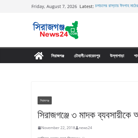
Skip
Latest:
চলাচলের রাস্তায় ঈদগাহ মাঠের
Friday, August 7, 2026
to
র‌্যাব-১২ এর অভিযানে বেলকুচ
গ্রেফতার
content
তাড়াশে সিএনজি চালকের মরদেহ
তাড়াশে বাসের চাপায় পথচারী 
উল্লাপাড়ায় নিষিদ্ধ দুয়ারী জাল
সিরাজগঞ্জ
চৌহালী/এনায়েতপুর
উল্লাপাড়া
শা
সিরাজগঞ্জ
সিরাজগঞ্জে ৩ মাদক ব্যবসায়ীকে
November 22, 2018
news24