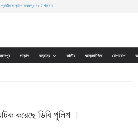
 প্রাচীর তাড়াশে অবরুদ্ধ ৪০টি পরিবার
ি থানা এলাকা হতে অনলাইন জুয়া চক্রের ০৩ জন সদস্য
 উদ্ধার
নিহত
ের অবাধে ব্যবহার বন্ধ না হলে মাছের প্রজনন বাঁধা গ্রস্থ
হজাদপুর
তাড়াশ
অন্যান্য
জাতীয়
আন্তর্জাতিক
যোগাযোগ
আ
 আটক করেছে ডিবি পুলিশ ।