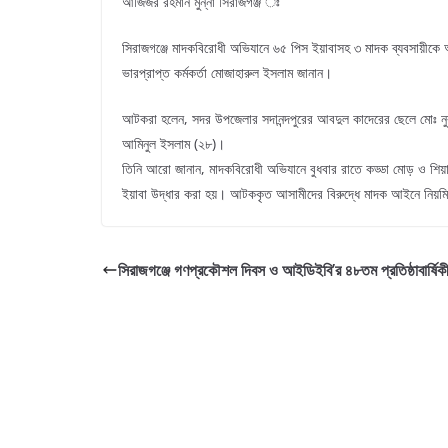
আজিজর রহমান মুন্না সিরাজগঞ্জ ঃ
সিরাজগঞ্জে মাদকবিরোধী অভিযানে ৬৫ পিস ইয়াবাসহ ৩ মাদক ব্যবসায়ীকে আটক
ভারপ্রাপ্ত কর্মকর্তা মোজাহারুল ইসলাম জানান।
আটকরা হলেন, সদর উপজেলার সদানন্দপুরের আবদুল কাদেরের ছেলে মোঃ নু
আমিনুল ইসলাম (২৮)।
তিনি আরো জানান, মাদকবিরোধী অভিযানে বুধবার রাতে কড্ডা মোড় ও 
ইয়াবা উদ্ধার করা হয়। আটককৃত আসামীদের বিরুদ্ধে মাদক আইনে নিয়মি
সিরাজগঞ্জে গণপ্রকৌশল দিবস ও আইডিইবি’র ৪৮তম প্রতিষ্ঠাবার্ষিকী’র