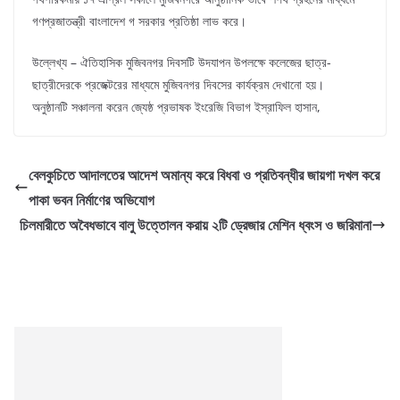
গণপ্রজাতন্ত্রী বাংলাদেশ গ সরকার প্রতিষ্ঠা লাভ করে।
উল্লেখ্য – ঐতিহাসিক মুজিবনগর দিবসটি উদযাপন উপলক্ষে কলেজের ছাত্র-
ছাত্রীদেরকে প্রজেক্টরের মাধ্যমে মুজিবনগর দিবসের কার্যক্রম দেখানো হয়।
অনুষ্ঠানটি সঞ্চালনা করেন জ্যেষ্ঠ প্রভাষক ইংরেজি বিভাগ ইস্রাফিল হাসান,
বেলকুচিতে আদালতের আদেশ অমান্য করে বিধবা ও প্রতিবন্ধীর জায়গা দখল করে
পাকা ভবন নির্মাণের অভিযোগ
চিলমারীতে অবৈধভাবে বালু উত্তোলন করায় ২টি ড্রেজার মেশিন ধ্বংস ও জরিমানা