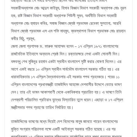
এছাড়াও আরো সে সময়ে উপস্থিত ছিলেন অএ কলেজের ইতিহাস বিভাগ
সহকারীঅধ্যাপক মোঃ আব্দুল কাইয়ূম, হিসাব বিজ্ঞান বিভাগ সহকারী অধ্যাপক মোঃ নূরল
হক, রাষ্ট বিজ্ঞান বিভাগ সহকারী অধ্যাপক শিউলী সুমন, অর্থনীতি বিভাগ সহকারী
অধ্যাপক মোঃ হুমায়ন কবির, সমাজ বিজ্ঞান জ্যেষ্ঠ প্রভাষক রেবেকা সুলতানা, আরবি
বিভাগ জ্যেষ্ঠ প্রভাষক এস এম শফি মাহমুদ, ব্যবস্থাপনা বিভাগ প্রভাষক মোঃ রায়হান
কবীর মিঠু, প্রমূখ,
জেলা জেলা প্রশাসক ড. ফারুক আহাম্মদ বলেন – ১৭ এপ্রিল ১৯৭১ বাংলাদেশের
রাজনৈতিক ইতিহাসে অন্যতম শ্রেষ্ঠ দিন। রক্তারক্ষরে লেখা একটা সোনালী দিন।
বঙ্গবন্ধু শেখ মুজিবুর রহমান একটা স্বাধীন বাংলাদেশ সৃষ্টি করার ঘোষণা দিলেন। এর
আগে একই বছরে ১০ এপ্রিল স্বাধীন সার্বভৌম বাংলাদেশ সরকার গঠিত হয়। এর
ধারাবাহিকতায় ১৭ এপ্রিল বৈদ্যনাথতলায় এই সরকার শপথ গ্রহনকরে। পরের ১১
এপ্রিল বাংলাদেশের প্রধানমন্ত্রী তাজউদ্দিন আহমেদ দেশবাসীর উদ্দেশে বেতার ভাষণ
দেন। তার এই ভাষন আকাশবাণী থেকে একাধিকবার প্রচারিত হয়। এ ভাষণে তিনি
দেশব্যাপী পরিচালিত প্রতিরাধ যুদ্ধের বিস্তারিত তুলে ধরেন। এছাড়া ও ১৭ এপ্রিল
মন্ত্রীসভার শপথ গ্রহণের তারিখ নির্ধারিত হয়।
তাজউদ্দিনের ভাষণের মধ্যে দিয়েই দেশ বিদেশের মানুষ জানতে পারেন বাংলাদেশের
মুক্তি সংগ্রাম পরিচালনা লক্ষে একটি আইনানুগ সরকার গঠিত হয়েছে। এর পর
পথপরিকমায় ১৭ এপ্রিল সকালে মুজিবনগরে আনুষ্ঠানিক ভাবে শপথ গ্রহনের মাধ্যমে