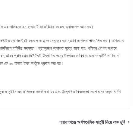
সুইটস এর মালিককে ২০ হাজার টাকা জরিমানা করেছে ভ্রাম্যমাণ আদালত।
কিউটিভ ম্যাজিস্ট্রেট ফয়সাল আহমেদ নেতৃত্বে ভ্রাম্যমাণ আদালত পরিচালিত হয় । অভিযানে
েটলিয়ান বাহিনীর সদস্যরা। ভ্রাম্যমাণ আদালত সূত্রে জানা যায়, শনিবার গোপন সংবাদে
,অবৈধ প্রক্রিয়ায় মিষ্টি তৈরী,উৎপাদিত পন্যে উৎপাদন তারিখ ও মেয়াদোত্তীর্ণ তারিখ না
িক কে ২০ হাজার টাকা অর্থদন্ড প্রদান করা হয়।
ুব্রত সুইটস এর মালিককে সতর্ক করা হয় এবং উল্লেখিত বিষয়গুলো সংশোধনের জন্য নির্দেশ
নারায়ণগঞ্জে অর্ধশতাধিক যাত্রী নিয়ে লঞ্চ ডুবি