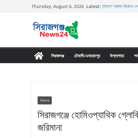
Skip
Latest:
তাড়াশে গ্রাম্য বিরোধে এক
Thursday, August 6, 2026
to
তাড়াশে বাসের চাপায় পথচ
উল্লাপাড়ায় নিষিদ্ধ দুয়ার
content
চলাচলের রাস্তায় ঈদগাহ ম
উল্লাপাড়ায় ১১০ পিচ চায়
সিরাজগঞ্জ
চৌহালী/এনায়েতপুর
উল্লাপাড়া
শা
সিরাজগঞ্জ
সিরাজগঞ্জে হোমিওপ্যাথিক গ্লোবিউ
জরিমানা