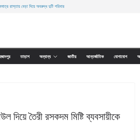
মাত্র রাস্তায় বেড়া দিয়ে অবরুদ্ধ দুটি পরিবার
ারী নিহত
ী জালের অবাধে ব্যবহার বন্ধ না হলে মাছের প্রজনন বাঁধা গ্রস্থ
াঠের প্রাচীর তাড়াশে অবরুদ্ধ ৪০টি পরিবার
না দোয়ারী জাল আগুনে পুড়িয়ে ধংস
হজাদপুর
তাড়াশ
অন্যান্য
জাতীয়
আন্তর্জাতিক
যোগাযোগ
আ
ল দিয়ে তৈরী রসকদম মিষ্টি ব্যবসায়ীকে