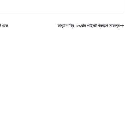
কট চেক
তাড়াশে ব্রি -৮৯ধান পাইলট প্রকল্পে সাফল্য