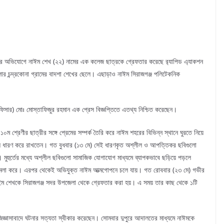
য়ার অভিযোগে নাঈম শেখ (২২) নামের এক কলেজ ছাত্রকে গ্রেফতার করেছে র‌্যাপিড এ্যাকশন
ার চন্দ্রকোনা গ্রামের বাদশা শেখের ছেলে। এছাড়াও নাঈম সিরাজগঞ্জ পলিটেকনিক
অফিসার) মোঃ মোস্তাফিজুর রহমান এক প্রেস বিজ্ঞপ্তিতে এতথ্য নিশ্চিত করেছেন।
১০ম শ্রেণীর ছাত্রীর সঙ্গে প্রেমের সম্পর্ক তৈরি করে নাঈম শহরের বিভিন্ন স্থানে ঘুরতে নিয়ে
 ধারণ করে রাখতেন। গত বুধবার (১৩ মে) সেই ধারণকৃত অশ্লীল ও আপত্তিকর ছবিগুলো
ুর্তের মধ্যে অশ্লীল ছবিগুলো সামাজিক যোগাযোগ মাধ্যমে ব্যাপকভাবে ছড়িয়ে পড়লে
নে মামলা করে। এরপর থেকেই অভিযুক্ত নাঈম আত্মগোপনে চলে যায়। গত রোববার (২৩ মে) গভীর
া নাইম শেখকে সিরাজগঞ্জ সদর উপজেলা থেকে গ্রেফতার করা হয়। এ সময় তার কাছ থেকে ১টি
িজ্ঞাসাবাদে ঘটনার সত্যতা স্বীকার করেছেন। সোমবার দুপুরে আদালতের মাধ্যমে নাঈমকে