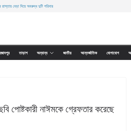
 রাস্তায় বেড়া দিয়ে অবরুদ্ধ দুটি পরিবার
িহত
ের অবাধে ব্যবহার বন্ধ না হলে মাছের প্রজনন বাঁধা গ্রস্থ
প্রাচীর তাড়াশে অবরুদ্ধ ৪০টি পরিবার
য়ারী জাল আগুনে পুড়িয়ে ধংস
হজাদপুর
তাড়াশ
অন্যান্য
জাতীয়
আন্তর্জাতিক
যোগাযোগ
আ
 ছবি পোষ্টকারী নাঈমকে গ্রেফতার করেছে