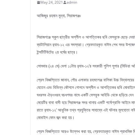
May 24, 2021
admin
আজিজুর রহমান মুন্না, সিরাজগঞ্জঃ
সিরাজগঞ্জে স্কুল ছাত্রীর অশ্লীল ও আপত্তিকর ছবি ফেসবুকে ছেড়ে দে
ব্যাটালিয়ান র‌্যাব-১২ এর সদস্যরা। গ্রেফতারকৃত নাঈম শেখ সদর উপজেল
ইন্সটিটিউটের ২য় বর্ষের ছাত্র।
সোমবার (২৪ মে) বেলা ১১টায় র‌্যাব-১২’র সহকারী পুলিশ সুপার (মিডিয়া 
প্রেস বিজ্ঞপ্তিতে জানান, পৌর এলাকার রহমতগঞ্জ বালিকা উচ্চ বিদ্যালয়ের 
যেতেন এবং বিভিন্ন কৌশলে গোপনে অশ্লীল ও আপত্তিকর ছবি মোবাইলে
ঘধরসব ঐড়ংংধরহ ঘচধশযর নামে একটি ফেসবুক আইডি থেকে ছড়িয়ে দেন। মুহ
মেয়েটির বাবা বাদী হয়ে সিরাজগঞ্জ সদর থানায় একটি পর্নোগ্রাফি আই
রাতে র‌্যাব-১২’ আধুনিক তথ্য প্রযুক্তির সাহায্যে এই ঘটনার মূলহোত
মোবাইল ফোন জব্দ করা হয়।
প্রেস বিজ্ঞপ্তিতে আরও উল্লেখ করা হয়, গ্রেফতারকৃত নাঈম প্রাথমিক জ