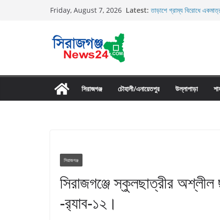
Skip
Latest:
তাড়াশে গ্রাম্য বিরোধে একমাত্র
Friday, August 7, 2026
to
তাড়াশে বাসের চাপায় পথচারী ন
উল্লাপাড়ায় নিষিদ্ধ দুয়ারী জাল
content
চলাচলের রাস্তায় ঈদগাহ মাঠের 
উল্লাপাড়ায় ১১০ পিচ চায়না দো
সিরাজগঞ্জ
চৌহালী/এনায়েতপুর
উল্লাপাড়া
শা
সিরাজগঞ্জ
সিরাজগঞ্জে স্কুলছাত্রীর অশ্লীল
-র‍্যাব-১২।