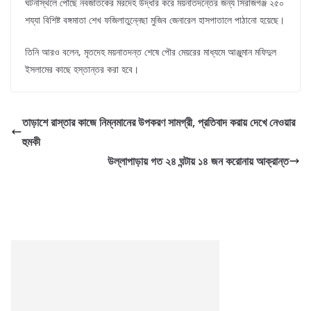
ঘটনাস্থলে পৌঁছে নবজাতকের মরদেহ উদ্ধার করে ময়নাতদন্তের জন্য সিরাজগঞ্জ ২৫০
শয্যা বিশিষ্ট বঙ্গমাতা শেখ ফজিলাতুন্নেছা মুজিব জেনারেল হাসপাতালে পাঠানো হয়েছে।
তিনি আরও বলেন, মৃতদেহ ময়নাতদন্ত শেষে পৌর মেয়রের মাধ্যমে আঞ্জুমান মফিদুল
ইসলামের কাছে হস্তান্তর করা হবে।
তাড়াশে রাস্তার কাজে নিম্নমানের উপকরণ সামগ্রী, প্রতিবাদ করায় দেখে নেওয়ার
হুমকী
উল্লাপাড়ায় গত ২৪ ঘন্টায় ১৪ জন করোনায় আক্রান্ত