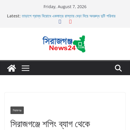
Skip
Friday, August 7, 2026
to
Latest:
তাড়াশে গ্রাম্য বিরোধে একমাত্র রাস্তায় বেড়া দিয়ে অবরুদ্ধ দুটি পরিবার
content
তাড়াশে বাসের চাপায় পথচারী নিহত
উল্লাপাড়ায় নিষিদ্ধ দুয়ারী জালের অবাধে ব্যবহার বন্ধ না হলে মাছের প্রজনন
বাঁধা গ্রস্থ
চলাচলের রাস্তায় ঈদগাহ মাঠের প্রাচীর তাড়াশে অবরুদ্ধ ৪০টি পরিবার
উল্লাপাড়ায় ১১০ পিচ চায়না দোয়ারী জাল আগুনে পুড়িয়ে ধংস
সিরাজগঞ্জ
সিরাজগঞ্জে শপিং ব্যাগ থেকে