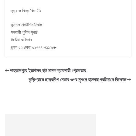
সূত্র ও বিস্তারিত ঃ
মুহাম্মদ মহিউদ্দিন মিরাজ
সহকারী পুলিশ সুপার
মিডিয়া অফিসার
র‌্যাব-১২ মোবা-০১৭৭৭-৭১১২৫৮
শাহজাদপুরে ইয়াবাসহ দুই মাদক ব্যাবসায়ী গ্রেফতার
কুড়িগ্রামে ছাত্রলীগ নেতার ওপর নৃশংস হামলার প্রতিবা‌দে বিক্ষোভ