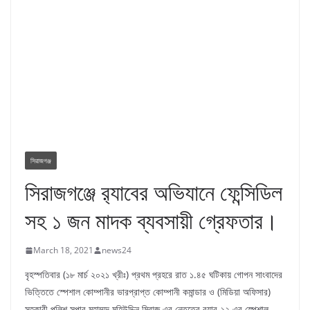
সিরাজগঞ্জ
সিরাজগঞ্জে র‌্যাবের অভিযানে ফেন্সিডিল
সহ ১ জন মাদক ব্যবসায়ী গ্রেফতার।
March 18, 2021
news24
বৃহস্পতিবার (১৮ মার্চ ২০২১ খ্রীঃ) প্রথম প্রহরে রাত ১.৪৫ ঘটিকায় গোপন সাংবাদের
ভিত্তিতে স্পেশাল কোম্পানীর ভারপ্রাপ্ত কোম্পানী কমান্ডার ও (মিডিয়া অফিসার)
সহকারী পুলিশ সুপার মুহাম্মদ মহিউদ্দিন মিরাজ এর নেতৃত্বে র‌্যাব-১২ এর স্পেশাল