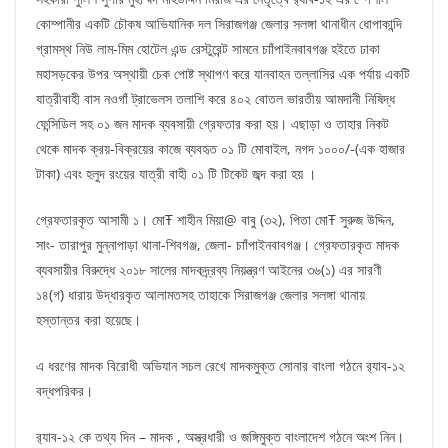
কোম্পানীর একটি চৌকষ আভিযানিক দল সিরাজগঞ্জ জেলার সলঙ্গা থানাধীন ধোপাকান্দি
গ্রামস্থ নিউ লাম-মিম হোটেল এন্ড রেস্টুরেন্ট সামনে চাাঁপাইনবাবগঞ্জ হইতে ঢাকা
মহাসড়কের উপর অস্থায়ী চেক পোষ্ট স্থাপণ করে যানবাহন তল্লাসির এক পর্যায় একটি
যাত্রীবাহী বাস নওগাঁ ট্রাভেলস তলাশি করে ৪০২ বোতল ভারতীয় আমদানী নিষিদ্ধ
ফেন্সিডিল সহ ০১ জন মাদক ব্যবসায়ী গ্রেফতার করা হয়। এছাড়া ও তাহার নিকট
থেকে মাদক ক্রয়-বিক্রয়ের কাজে ব্যবহৃত ০১ টি মোবাইল, নগদ ১০০০/-(এক হাজার
টাকা) এবং হলুদ রংয়ের যাত্রী বাহী ০১ টি টিকেট জব্দ করা হয় ।
গ্রেফতারকৃত আসামী ১। মোŦ শাহীন মিয়া@ বাবু (৩২), পিতা মোŦ সুরুজ উদ্দিন,
সাং- তারাপুর মুন্নাপাড়া থানা-শিবগঞ্জ, জেলা- চাাঁপাইনবাবগঞ্জ। গ্রেফতারকৃত মাদক
ব্যবসায়ীর বিরুদ্ধে ২০১৮ সালের মাদকদ্র্রব্য নিয়ন্ত্রণ আইনের ৩৬(১) এর সারণী
১৪(গ) ধারায় উদ্ধারকৃত আলামতসহ তাহাকে সিরাজগঞ্জ জেলার সলঙ্গা থানায়
হস্তান্তর করা হয়েছে।
এ ধরণের মাদক বিরোধী অভিযান সচল রেখে মাদকমুক্ত সোনার বাংলা গঠনে র‌্যাব-১২
বদ্ধপরিকর।
র‌্যাব-১২ কে তথ্য দিন – মাদক , অস্ত্রধারী ও জঙ্গিমুক্ত বাংলাদেশ গঠনে অংশ নিন।