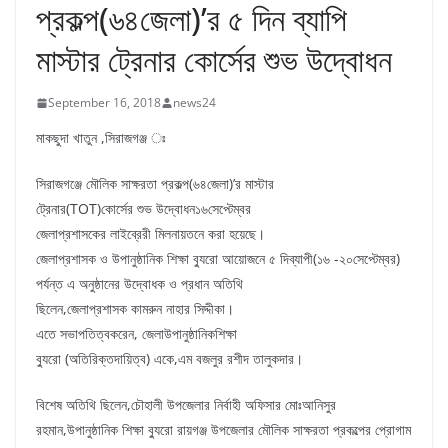
প্রকল্প(৬৪জেলা)’র ৫ দিন ব্যাপি
মাস্টার ট্রেনার কোর্সের শুভ উদ্বোধন
September 16, 2018
news24
মাকছুদা খাতুন ,সিরাজগঞ্জ ঃ
সিরাজগঞ্জে মৌলিক সাক্ষরতা প্রকল্প(৬৪জেলা)’র মাস্টার
ট্রেনার(TOT)কোর্সের শুভ উদ্বোধন১৬সেপ্টেম্বর
জেলাপ্রশাসকের লাইব্রেরী মিলনায়তনে করা হয়েছে।
জেলাপ্রশাসক ও উপানুষ্ঠানিক শিক্ষা ব্যুরো আয়োজনে ৫ দিব্যাপী(১৬ -২০সেপ্টেম্বর)
পর্যন্ত এ অনুষ্ঠানের উদ্বোধক ও প্রধান অতিথি
ছিলেন,জেলাপ্রশাসক কামরুন নাহার সিদ্দীকা।
এতে সভাপতিত্বকরেন, জেলাউপানুষ্ঠানিকশিক্ষা
ব্যুরো (অতিরিক্তদায়িত্ব) একে,এম বজলুর রশীদ তালুকদার।
বিশেষ অতিথি ছিলেন,চৌহালী উপজেলার নির্বাহী অফিসার মোঃআনিসুর
রহমান,উপানুষ্ঠানিক শিক্ষা ব্যুরো রায়গঞ্জ উপজেলার মৌলিক সাক্ষরতা প্রকল্পের প্রোগাম