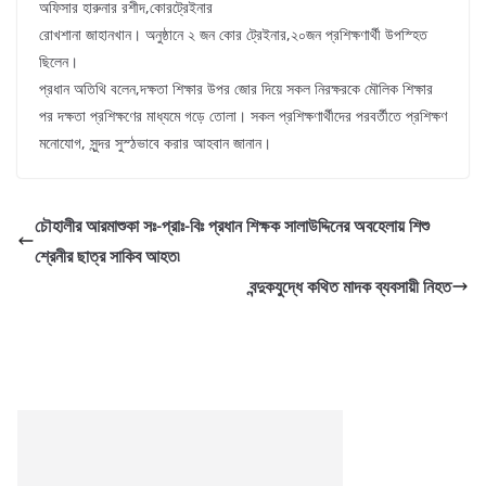
অফিসার হারুনার রশীদ,কোরট্রেইনার
রোখশানা জাহানখান। অনুষ্ঠানে ২ জন কোর ট্রেইনার,২০জন প্রশিক্ষণার্থী উপস্হিত
ছিলেন।
প্রধান অতিথি বলেন,দক্ষতা শিক্ষার উপর জোর দিয়ে সকল নিরক্ষরকে মৌলিক শিক্ষার
পর দক্ষতা প্রশিক্ষণের মাধ্যমে গড়ে তোলা। সকল প্রশিক্ষণার্থীদের পরবর্তীতে প্রশিক্ষণ
মনোযোগ, সুন্দর সুস্ঠভাবে করার আহবান জানান।
চৌহালীর আরমাশুকা সঃ-প্রাঃ-বিঃ প্রধান শিক্ষক সালাউদ্দিনের অবহেলায় শিশু
শ্রেনীর ছাত্র সাকিব আহত৷
বন্দুকযুদ্ধে কথিত মাদক ব্যবসায়ী নিহত