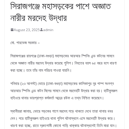
সিরাজগঞ্জে মহাসড়কের পাশে অজ্ঞাত
নারীর মরদেহ উদ্ধার
August 23, 2025
admin
মো. পারভেজ সরকার –
সিরাজগঞ্জের রায়গঞ্জে (ঢাকা-বগুড়া) মহাসড়কের আরআর স্পিনিং এন্ড কটনের সামনে
থেকে অজ্ঞাত নারীর মরদেহ উদ্ধার করেছে পুলিশ। নিহতের বয়স ৬৫ বছর বলে ধারণা
করা হচ্ছে। তবে তাঁর নাম পরিচয় পাওয়া যায়নি।
শনিবার (২৩ আগস্ট) ভোরে (ঢাকা-বগুড়া) মহাসড়কের কালিকাপুর নূর পাম্প সংলগ্ন
আরআর স্পিনিং এন্ড কটন মিলের সামনে থেকে মরদেহটি উদ্ধার করা হয়। হাটিকুমরুল
হাইওয়ে থানার ভারপ্রাপ্ত কর্মকর্তা আব্দুর রউফ এ তথ্য নিশ্চিত করেছেন।
স্থানীয়রা জানায়, ভোরে সড়কের পাশে মরদেহ পড়ে থাকতে দেখে তারা থানায় খবর
দেন। পরে হাটিকুমরুল হাইওয়ে থানা পুলিশ ঘটনাস্থলে এসে মরদেহটি উদ্ধার করে।
ধারণা করা হচ্ছে, রাতে দ্রুতগামী কোনো গাড়ি ধাক্কায় ঘটনাস্থলেই তিনি মারা যান।