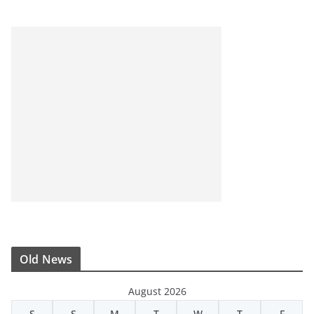
Old News
August 2026
S
S
M
T
W
T
F