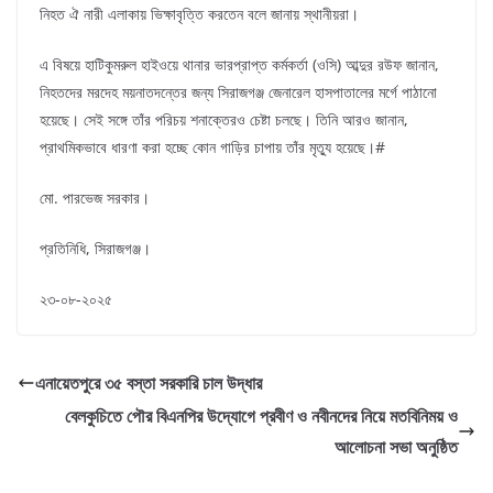
নিহত ঐ নারী এলাকায় ভিক্ষাবৃত্তি করতেন বলে জানায় স্থানীয়রা।
এ বিষয়ে হাটিকুমরুল হাইওয়ে থানার ভারপ্রাপ্ত কর্মকর্তা (ওসি) আব্দুর রউফ জানান,
নিহতদের মরদেহ ময়নাতদন্তের জন্য সিরাজগঞ্জ জেনারেল হাসপাতালের মর্গে পাঠানো
হয়েছে। সেই সঙ্গে তাঁর পরিচয় শনাক্তেরও চেষ্টা চলছে। তিনি আরও জানান,
প্রাথমিকভাবে ধারণা করা হচ্ছে কোন গাড়ির চাপায় তাঁর মৃত্যু হয়েছে।#
মো. পারভেজ সরকার।
প্রতিনিধি, সিরাজগঞ্জ।
২৩-০৮-২০২৫
এনায়েতপুরে ৩৫ বস্তা সরকারি চাল উদ্ধার
বেলকুচিতে পৌর বিএনপির উদ্যোগে প্রবীণ ও নবীনদের নিয়ে মতবিনিময় ও
আলোচনা সভা অনুষ্ঠিত