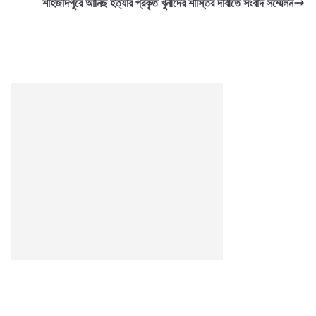
শাহজাদপুরে আনিছ হত্যার প্রকৃত খুনীদের শাস্তির দাবীতে সংবাদ সম্মেলন