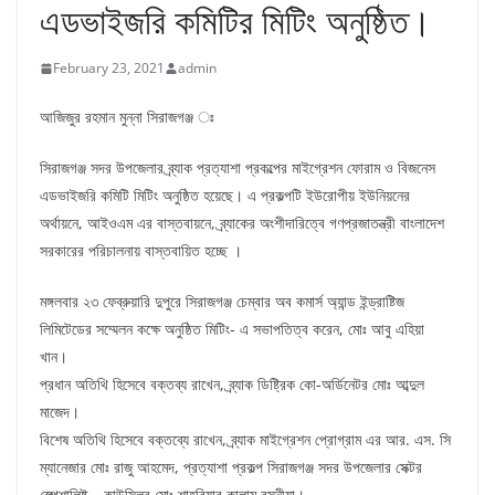
এডভাইজরি কমিটির মিটিং অনুষ্ঠিত।
February 23, 2021
admin
আজিজুর রহমান মুন্না সিরাজগঞ্জ ঃ
সিরাজগঞ্জ সদর উপজেলার ব্র্যাক প্রত্যাশা প্রকল্পের মাইগ্রেশন ফোরাম ও বিজনেস
এডভাইজরি কমিটি মিটিং অনুষ্ঠিত হয়েছে। এ প্রকল্পটি ইউরোপীয় ইউনিয়নের
অর্থায়নে, আইওএম এর বাস্তবায়নে, ব্র্যাকের অংশীদারিত্বে গণপ্রজাতন্ত্রী বাংলাদেশ
সরকারের পরিচালনায় বাস্তবায়িত হচ্ছে ।
মঙ্গলবার ২৩ ফেব্রুয়ারি দুপুরে সিরাজগঞ্জ চেম্বার অব কমার্স অ্যান্ড ইন্ড্রাষ্টিজ
লিমিটেডের সম্মেলন কক্ষে অনুষ্ঠিত মিটিং- এ সভাপতিত্ব করেন, মোঃ আবু এহিয়া
খান।
প্রধান অতিথি হিসেবে বক্তব্য রাখেন, ব্র্যাক ডিষ্ট্রিক কো-অর্ডিনেটর মোঃ আব্দুল
মাজেদ।
বিশেষ অতিথি হিসেবে বক্তব্যে রাখেন, ব্র্যাক মাইগ্রেশন প্রোগ্রাম এর আর. এস. সি
ম্যানেজার মোঃ রাজু আহমেদ, প্রত্যাশা প্রকল্প সিরাজগঞ্জ সদর উপজেলার সেক্টর
স্পেশালিষ্ট – কাউন্সিলর মোঃ শাহরিয়ার কালাম বসুনীয়া।