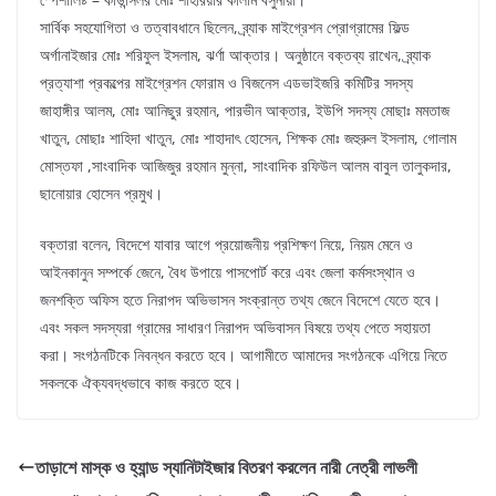
সার্বিক সহযোগিতা ও তত্বাবধানে ছিলেন, ব্র্যাক মাইগ্রেশন প্রোগ্রামের ফিল্ড
অর্গানাইজার মোঃ শরিফুল ইসলাম, ঝর্ণা আক্তার। অনুষ্ঠানে বক্তব্য রাখেন, ব্র্যাক
প্রত্যাশা প্রকল্পের মাইগ্রেশন ফোরাম ও বিজনেস এডভাইজরি কমিটির সদস্য
জাহাঙ্গীর আলম, মোঃ আনিছুর রহমান, পারভীন আক্তার, ইউপি সদস্য মোছাঃ মমতাজ
খাতুন, মোছাঃ শাহিদা খাতুন, মোঃ শাহাদাৎ হোসেন, শিক্ষক মোঃ জহুরুল ইসলাম, গোলাম
মোস্তফা ,সাংবাদিক আজিজুর রহমান মুন্না, সাংবাদিক রফিউল আলম বাবুল তালুকদার,
ছানোয়ার হোসেন প্রমুখ।
বক্তারা বলেন, বিদেশে যাবার আগে প্রয়োজনীয় প্রশিক্ষণ নিয়ে, নিয়ম মেনে ও
আইনকানুন সম্পর্কে জেনে, বৈধ উপায়ে পাসপোর্ট করে এবং জেলা কর্মসংস্থান ও
জনশক্তি অফিস হতে নিরাপদ অভিভাসন সংক্রান্ত তথ্য জেনে বিদেশে যেতে হবে।
এবং সকল সদস্যরা গ্রামের সাধারণ নিরাপদ অভিবাসন বিষয়ে তথ্য পেতে সহায়তা
করা। সংগঠনটিকে নিবন্ধন করতে হবে। আগামীতে আমাদের সংগঠনকে এগিয়ে নিতে
সকলকে ঐক্যবদ্ধভাবে কাজ করতে হবে।
তাড়াশে মাস্ক ও হ্যান্ড স্যানিটাইজার বিতরণ করলেন নারী নেত্রী লাভলী