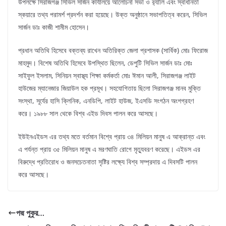
উপলক্ষে সিরাজগঞ্জ সিভিল সার্জন কার্যালয়ে আলোচনা সভা ও র‌্যালি এবং স্বাধীনতা
স্কয়ারে তথ্য পরামর্শ প্রদর্শন করা হয়েছে। উক্ত অনুষ্ঠানে সভাপতিত্ব করেন, সিভিল
সার্জন ডাঃ কাজী শামীম হোসেন।
প্রধান অতিথি হিসেবে বক্তব্য রাখেন অতিরিক্ত জেলা প্রশাসক (সার্বিক) মোঃ ফিরোজ
মাহমুদ। বিশেষ অতিথি হিসেবে উপস্থিত ছিলেন, ডেপুটি সিভিল সার্জন ডাঃ মোঃ
সাইফুল ইসলাম, সিনিয়ন স্বাস্থ্য শিক্ষা কর্মকর্তা মোঃ ঈমান আলী, সিরাজগঞ্জ লাইট
হাউজের ম্যানেজার জিয়াউল হক প্রমূখ। সহযোগিতায় ছিলো সিরাজগঞ্জ মানব মুক্তি
সংস্থা, সূর্যের হাসি ক্লিনিক, এনডিপি, লাইট হাউজ, ইএসডি সংগঠন অংশগ্রহণ
করে। ১৯৮৮ সাল থেকে বিশ্ব এইড দিবস পালন করে আসছে।
ইউইনএইডস এর তথ্য মতে বর্তমান বিশ্বে প্রায় ৩৪ মিলিয়ন মানুষ এ আক্রান্ত এবং
এ পর্যন্ত প্রায় ৩৫ মিলিয়ন মানুষ এ মরণঘাতি রোগে মৃত্যুবরণ করেছে। এইডস এর
বিরুদ্ধে প্রতিরোধ ও জনসচেতনাতা সৃষ্টির লক্ষ্যে বিশ্ব সম্প্রদায় এ দিবসটি পালন
করে আসছে।
পদ্ম পুকুর…