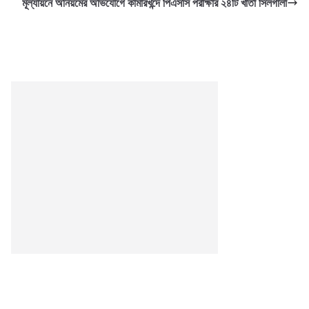
মূল্যায়নে অনিয়মের অভিযোগে কামারখন্দে পিএসসি পরীক্ষার ২৪টি খাতা সিলগালা