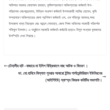
অফিসার সরকার মোহাম্মাদ রায়হান, কৃষিসম্প্রসারণ অধিদপ্তরের কর্মকর্তা উপ-
পরিচালক মোঃআব্দুল্লাহ, উদ্ভিদ সংরক্ষণ কর্মকর্তা উপসহকারী আমির হোসেন, কৃষি
সম্প্রসারণ অধিদপ্তরের জেলা প্রশিক্ষণ কর্মকর্তা এস, এম শহিদনূর আকবর,সদর
উপজেলা খাদ্য নিয়ন্রক মোঃ আব্দুস সোবাহান, জেলা শিক্ষা অফিসের সহকারী পরিদর্শক
শফিকুল ইসলাম। এ অনুুুষ্ঠানে সরকারি কর্মকর্তা-কর্মচারি ছাড়াও বিপুল সংখ্যক কৃষকদের
উপস্হিতি দেখা গিয়াছে।
চৌহালীর হাট –বাজারে মা ইলিশ বিক্রিকালে মাছ আটক ও বিতরণ ।
ডা. মো.হাবিবে মিল্লাত পুনরায় আবারো ইন্টার পার্লামেন্টারিয়ান ইউনিয়নের
(আইপিইউ) স্বাস্হ্য বিষয়ক কমিটির সভাপতি।