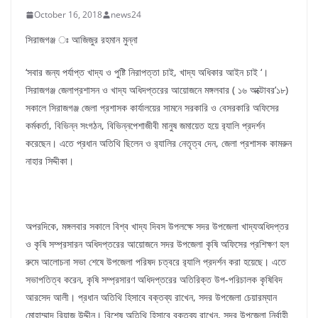
October 16, 2018
news24
সিরাজগঞ্জ ঃ আজিজুর রহমান মুন্না
‘সবার জন্য পর্যাপ্ত খাদ্য ও পুষ্টি নিরাপত্তা চাই, খাদ্য অধিকার আইন চাই ‘।
সিরাজগঞ্জ জেলাপ্রশাসন ও খাদ্য অধিদপ্তরের আয়োজনে মঙ্গলবার ( ১৬ অক্টোবর’১৮)
সকালে সিরাজগঞ্জ জেলা প্রশাসক কার্যালয়ের সামনে সরকারি ও বেসরকারি অফিসের
কর্মকর্তা, বিভিন্ন সংগঠন, বিভিন্নপেশাজীবী মানুষ জমায়েত হয়ে র‍্যালি প্রদর্শন
করেছেন। এতে প্রধান অতিথি ছিলেন ও র‍্যালির নেতৃত্ব দেন, জেলা প্রশাসক কামরুন
নাহার সিদ্দীকা।
অপরদিকে, মঙ্গলবার সকালে বিশ্ব খাদ্য দিবস উপলক্ষে সদর উপজেলা খাদ্যঅধিদপ্তর
ও কৃষি সম্প্রসারন অধিদপ্তরের আয়োজনে সদর উপজেলা কৃষি অফিসের প্রশিক্ষণ হল
রুমে আলোচনা সভা শেষে উপজেলা পরিষদ চত্বরে র‍্যালি প্রদর্শন করা হয়েছে। এতে
সভাপতিত্ব করেন, কৃষি সম্প্রসারণ অধিদপ্তরের অতিরিক্ত উপ-পরিচালক কৃষিবিদ
আরসেদ আলী। প্রধান অতিথি হিসাবে বক্তব্য রাখেন, সদর উপজেলা চেয়ারম্যান
মোহাম্মাদ রিয়াজ উদ্দীন। বিশেষ অতিথি হিসাবে বক্তব্য রাখেন, সদর উপজেলা নির্বাহী