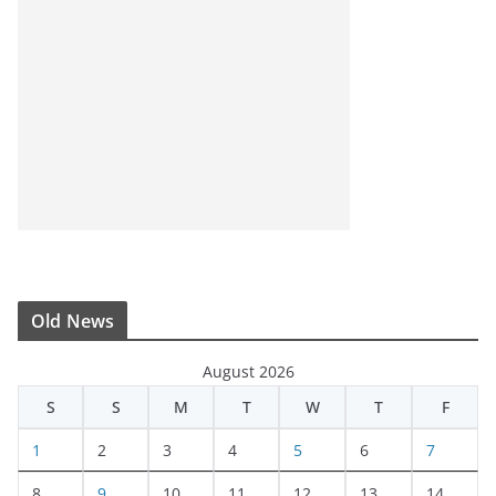
Old News
August 2026
S
S
M
T
W
T
F
1
2
3
4
5
6
7
8
9
10
11
12
13
14