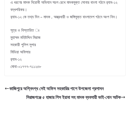
এ ধরণের মাদক বিরোধী অভিযান সচল রেখে মাদকমুক্ত সোনার বাংলা গঠনে র‌্যাব-১২
বদ্ধপরিকর।
র‌্যাব-১২ কে তথ্য দিন – মাদক , অস্ত্রধারী ও জঙ্গিমুক্ত বাংলাদেশ গঠনে অংশ নিন।
সূত্র ও বিস্তারিত ঃ
মুহাম্মদ মহিউদ্দিন মিরাজ
সহকারী পুলিশ সুপার
মিডিয়া অফিসার
র‌্যাব-১২
মোবা-০১৭৭৭-৭১১২৫৮
কাজিপুরে অগ্নিদগ্ধ সেই অফিস সহকারির পাশে উপজেলা প্রশাসন
সিরাজগঞ্জে ৫ হাজার পিস ইয়াবা সহ মাদক ব্যবসায়ী ভাই-বোন আটক