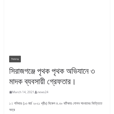
সিরাজগঞ্জ
সিরাজগঞ্জে পৃথক পৃথক অভিযানে ৩
মাদক ব্যবসায়ী গ্রেফতার।
March 14, 2021
news24
১। শনিবার (১৩ মার্চ ২০২১ খ্রীঃ) বিকেল ৪.৩০ ঘটিকায় গোপন সাংবাদের ভিত্তিতে
অত্র