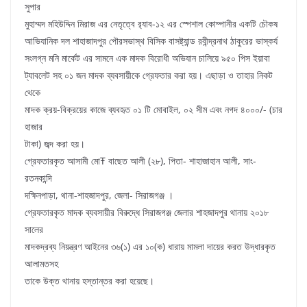
সুপার
মুহাম্মদ মহিউদ্দিন মিরাজ এর নেতৃত্বে র‌্যাব-১২ এর স্পেশাল কোম্পানীর একটি চৌকষ
আভিযানিক দল শাহাজাদপুর পৌরসভাস্থ বিসিক বাসষ্ট্যান্ড রবীন্দ্রনাথ ঠাকুরের ভাস্কর্য
সংলগ্ন মনি মার্কেট এর সামনে এক মাদক বিরোধী অভিযান চালিয়ে ৯৫০ পিস ইয়াবা
ট্যাবলেট সহ ০১ জন মাদক ব্যবসায়ীকে গ্রেফতার করা হয়। এছাড়া ও তাহার নিকট
থেকে
মাদক ক্রয়-বিক্রয়ের কাজে ব্যবহৃত ০১ টি মোবাইল, ০২ সীম এবং নগদ ৪০০০/- (চার
হাজার
টাকা) জব্দ করা হয়।
গ্রেফতারকৃত আসামী মোŦ বাছেত আলী (২৮), পিতা- শাহাজাহান আলী, সাং-
রতনকান্দি
দক্ষিনপাড়া, থানা-শাহজাদপুর, জেলা- সিরাজগঞ্জ ।
গ্রেফতারকৃত মাদক ব্যবসায়ীর বিরুদ্ধে সিরাজগঞ্জ জেলার শাহজাদপুর থানায় ২০১৮
সালের
মাদকদ্রব্য নিয়ন্ত্রণ আইনের ৩৬(১) এর ১০(ক) ধারায় মামলা দায়ের করত উদ্ধারকৃত
আলামতসহ
তাকে উক্ত থানায় হস্তান্তর করা হয়েছে।