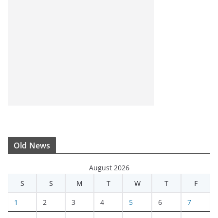
Old News
August 2026
S
S
M
T
W
T
F
1
2
3
4
5
6
7