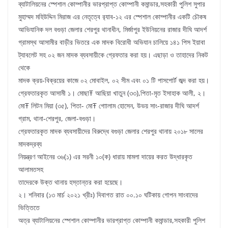
ব্যাটালিয়নের স্পেশাল কোম্পানীর ভারপ্রাপ্ত কোম্পানী কমান্ডার,সহকারী পুলিশ সুপার
মুহাম্মদ মহিউদ্দিন মিরাজ এর নেতৃত্বে র‌্যাব-১২ এর স্পেশাল কোম্পানীর একটি চৌকষ
আভিযানিক দল বগুড়া জেলার শেরপুর থানাধীন, মির্জাপুর ইউনিয়নের রাজার দীঘি আদর্শ
গ্রামস্থ আসামীর বাড়ীর ভিতরে এক মাদক বিরোধী অভিযান চালিয়ে ১৪১ পিস ইয়াবা
ট্যাবলেট সহ ০২ জন মাদক ব্যবসায়ীকে গ্রেফতার করা হয়। এছাড়া ও তাহাদের নিকট
থেকে
মাদক ক্রয়-বিক্রয়ের কাজে ০২ মোবাইল, ০২ সীম এবং ০১ টি পাসপোর্ট জব্দ করা হয়।
গ্রেফতারকৃত আসামী ১। মোছাŦ আছিয়া খাতুন (৩৩),পিতা-মৃত ইসাহাক আলী, ২।
মোŦ লিটন মিয়া (৩৫), পিতা- মোŦ গোালাম হোসেন, উভয় সাং-রাজার দীঘি আদর্শ
গ্রাম, থানা-শেরপুর, জেলা-বগুড়া।
গ্রেফতারকৃত মাদক ব্যবসায়ীদের বিরুদ্ধে বগুড়া জেলার শেরপুর থানায় ২০১৮ সালের
মাদকদ্রব্য
নিয়ন্ত্রণ আইনের ৩৬(১) এর সরনী ১০(ক) ধারায় মামলা দায়ের করত উদ্ধারকৃত
আলামতসহ
তাদেরকে উক্ত থানায় হস্তান্তর করা হয়েছে।
২। শনিবার (১৩ মার্চ ২০২১ খ্রীঃ) দিবাগত রাত ০০.১০ ঘটিকায় গোপন সাংবাদের
ভিত্তিতে
অত্র ব্যাটালিয়নের স্পেশাল কোম্পানীর ভারপ্রাপ্ত কোম্পানী কমান্ডার,সহকারী পুলিশ