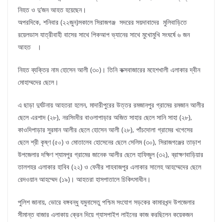
নিহত ও দু’জন আহত হয়েছেন।
অপরদিকে, শনিবার (২২জুন)সকালে সিরাজগঞ্জ সদরের সয়দাবাদের মুলিবাড়িতে
রয়েলডাস যাত্রীবাহী বাসের সাথে পিকআপ ভ্যানের সাথে মুখোমুখি সংঘর্ষে ৬ জন
আহত ।
নিহত ব্যক্তির নাম হোসেন আলী (৩০)। তিনি কক্সবাজারের মহেশখালী এলাকার দ্বীন
মোহাম্মদের ছেলে।
এ ছাড়া দুর্ঘটনায় আহতরা হলেন, মাদারীপুরের উত্তর রমজানপুর গ্রামের রমজান আলীর
ছেলে এরশাদ (২৮), নরসিংদীর বাওলাপাড়ার অজিত সাহার ছেলে সানি সাহা (২৮),
কাওদিপাড়ার সুরমান আলীর ছেলে হোসেন আলী (২৮), পাঁচদোলা গ্রামের খগেসের
ছেলে শ্রী কৃষ্ণ (৫০) ও মোতালেব হোসেনের ছেলে সেলিম (৩০), সিরাজগঞ্জের তাড়াশ
উপজেলার দক্ষিণ শ্যামপুর গ্রামের জানেক আলীর ছেলে হাফিজুল (৩২), ব্রাক্ষণবাড়িয়ার
তালশহর এলাকার হাবিব (২২) ও ফেনীর শাহবাজপুর এলাকার সালেহ আহম্মেদের ছেলে
রেদওয়ান আহম্মেদ (১৯)। আহতরা হাসপাতালে চিকিৎসাধীন।
পুলিশ জানায়, ভোরে বঙ্গবন্ধু যমুনাসেতু পশ্চিম সংযোগ সড়কের কামারখন্দ উপজেলার
সীমান্ত বাজার এলাকায় ক্রেন দিয়ে গ্যাসপাইপ লাইনের কাজ করছিলেন কয়েকজন