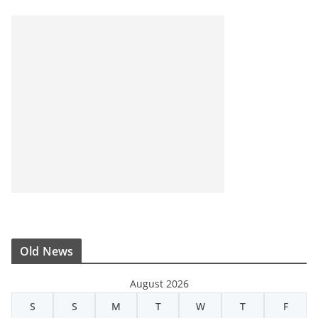
Old News
August 2026
S
S
M
T
W
T
F