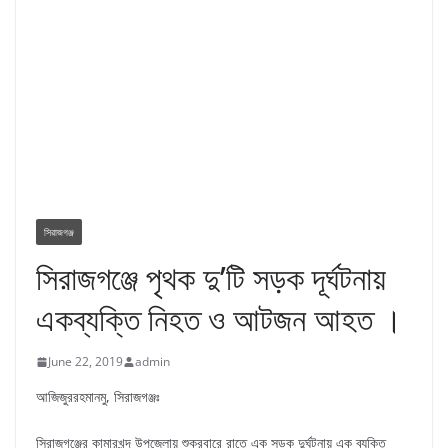
সিরাজগঞ্জ
সিরাজগঞ্জে পৃথক দু’টি সড়ক দূর্ঘটনায়
একব্যক্তি নিহত ও আটজন আহত ।
June 22, 2019
admin
আজিজুররহমানমু, সিরাজগঞ্জঃ
সিরাজগঞ্জের কামারখন্দ উপজেলায় শুক্রবারে রাতে এক সড়ক দুর্ঘটনায় এক ব্যক্তি