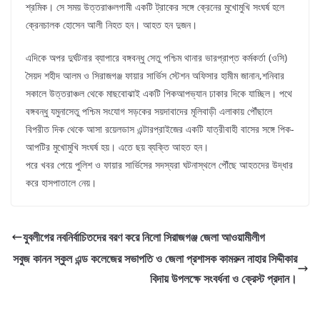
শ্রমিক। সে সময় উত্তরাঞ্চলগামী একটি ট্রাকের সঙ্গে ক্রেনের মুখোমুখি সংঘর্ষ হলে
ক্রেনচালক হোসেন আলী নিহত হন। আহত হন দুজন।
এদিকে অপর দুর্ঘটনার ব্যাপারে বঙ্গবন্ধু সেতু পশ্চিম থানার ভারপ্রাপ্ত কর্মকর্তা (ওসি)
সৈয়দ শহীদ আলম ও সিরাজগঞ্জ ফায়ার সার্ভিস স্টেশন অফিসার হামীম জানান,শনিবার
সকালে উত্তরাঞ্চল থেকে মাছবোঝাই একটি পিকআপভ্যান ঢাকার দিকে যাচ্ছিল। পথে
বঙ্গবন্ধু যমুনাসেতু পশ্চিম সংযোগ সড়কের সয়দাবাদের মূলিবাড়ী এলাকায় পৌঁছালে
বিপরীত দিক থেকে আসা রয়েলডাস এন্টারপ্রাইজের একটি যাত্রীবাহী বাসের সঙ্গে পিক-
আপটির মুখোমুখি সংঘর্ষ হয়। এতে ছয় ব্যক্তি আহত হন।
পরে খবর পেয়ে পুলিশ ও ফায়ার সার্ভিসের সদস্যরা ঘটনাস্থলে পৌঁছে আহতদের উদ্ধার
করে হাসপাতালে নেয়।
যুবলীগের নবনির্বাচিতদের বরণ করে নিলো সিরাজগঞ্জ জেলা আওয়ামীলীগ
সবুজ কানন স্কুল এন্ড কলেজের সভাপতি ও জেলা প্রশাসক কামরুন নাহার সিদ্দীকার
বিদায় উপলক্ষে সংবর্ধনা ও ক্রেস্ট প্রদান।