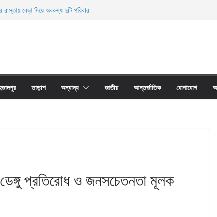
র রাস্তায় বেড়া দিয়ে অবরুদ্ধ দুটি পরিবার
নিহত
ের অবাধে ব্যবহার বন্ধ না হলে মাছের প্রজনন বাঁধা গ্রস্থ
 প্রাচীর তাড়াশে অবরুদ্ধ ৪০টি পরিবার
য়ারী জাল আগুনে পুড়িয়ে ধংস
হজাদপুর
তাড়াশ
অন্যান্য
জাতীয়
আন্তর্জাতিক
যোগাযোগ
আ
া,ডেঙ্গু প্রতিরোধ ও জনসচেতনতা মূলক