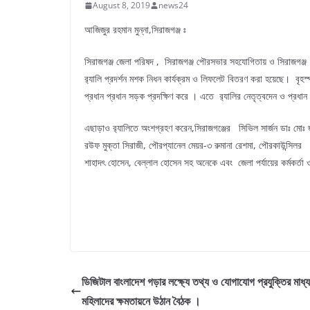
August 8, 2019
news24
আজিজুর রহমান মুন্না,সিরাজগঞ্জ ঃ
সিরাজগঞ্জ জেলা পরিষদ , সিরাজগঞ্জ পৌরসভার সহযোগিতায় ও সিরাজগঞ্জ 
র‌্যালি প্রদর্শন মশক নিধন কার্যক্রম ও লিফলেট বিতরণ করা হয়েছে। বৃহস
প্রধান প্রধান সড়ক প্রদক্ষিণ করে । এতে র‍্যালির নেতৃত্বদেন ও প্র
এছাড়াও র‌্যালিতে অংশগ্রহণ করেন,সিরাজগঞ্জের সিভিল সার্জন ডাঃ মোঃ জ
রউফ মুক্তা সিরাজী, পৌরপ্যানেল মেয়র-৩ রুমানা রেশমা, পৌরকাউন্সিল
শাহাদৎ হোসেন, বেল্লাল হোসেন সহ অনেকে এবং জেলা পর্যায়ের কর্মকর্তা ও 
ডিজিটাল বাংলাদেশ গড়ার লক্ষ্যে তথ্য ও যোগাযোগ প্রযুক্তির মাধ্
মহিলাদের ক্ষমতায়নে উঠান বৈঠক ।