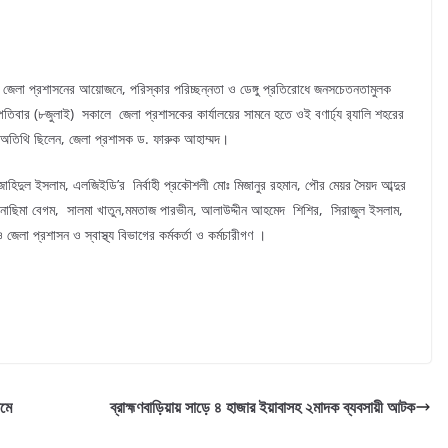
জেলা প্রশাসনের আয়োজনে, পরিস্কার পরিচ্ছন্নতা ও ডেঙ্গু প্রতিরোধে জনসচেতনতামুলক
্পতিবার (৮জুলাই) সকালে জেলা প্রশাসকের কার্যালয়ের সামনে হতে ওই বণার্ঢ্য র‌্যালি শহরের
ধান অতিথি ছিলেন, জেলা প্রশাসক ড. ফারুক আহাম্মদ।
াহিদুল ইসলাম, এলজিইডি’র নির্বাহী প্রকৌশলী মোঃ মিজানুর রহমান, পৌর মেয়র সৈয়দ আব্দুর
র নাছিমা বেগম, সালমা খাতুন,মমতাজ পারভীন, আলাউদ্দীন আহমেদ শিশির, সিরাজুল ইসলাম,
জেলা প্রশাসন ও স্বাস্থ্য বিভাগের কর্মকর্তা ও কর্মচারীগণ ।
যমে
ব্রাহ্মণবাড়িয়ায় সাড়ে ৪ হাজার ইয়াবাসহ ২মাদক ব্যবসায়ী আটক