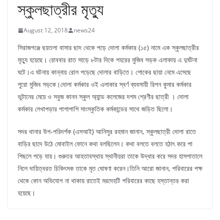
স্কুলছাত্রীর মৃত্যু
August 12, 2018
news24
সিরাজগঞ্জে ছয়তলা বাসার ছাদ থেকে পড়ে দোলা কর্মকার (১৫) নামে এক স্কুলছাত্রীর
মৃত্যু হয়েছে। রোববার রাত সাড়ে ৮টার দিকে শহরের মুজিব সড়ক এলাকায় এ দুর্ঘটনা
ঘটে।এ ঘটনায় কান্নায় রোল পড়েছে দোলার বাড়িতে। শোকের ছায়া নেমে এসেছে
পুরো মুজিব সড়কে।দোলা কর্মকার ওই এলাকার স্বর্ণ ব্যবসায়ী রিপন কুমার কর্মকার
ভুটানের মেয়ে ও সবুজ কানন স্কুল অ্যান্ড কলেজের দশম শ্রেণীর ছাত্রী । দোলা
কর্মকার লেখাপড়ার পাশাপাশি সাংস্কৃতিক কর্মকান্ডের সাথে জড়িত ছিলো।
সদর থানার উপ-পরিদর্শক (এসআই) আনিসুর রহমান জানান, স্কুলছাত্রী দোলা রাতে
বাড়ির ছাদে উঠে মোবাইল ফোনে কথা বলছিলেন। কথা বলতে বলতে হঠাৎ করে পা
পিছলে পড়ে যায়। গুরুতর আহতাবস্থায় স্থানীয়রা তাকে উদ্ধার করে সদর হাসপাতালে
নিলে দায়িত্বরত চিকিৎসক তাকে মৃত ঘোষণা করেন।তিনি আরো জানান, পরিবারের পক্ষ
থেকে কোন অভিযোগ না থাকায় রাতেই মরদেহটি পরিবারের কাছে হস্তান্তর করা
হয়েছে।