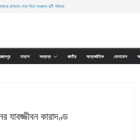
মাত্র রাস্তায় বেড়া দিয়ে অবরুদ্ধ দুটি পরিবার
ারী নিহত
ী জালের অবাধে ব্যবহার বন্ধ না হলে মাছের প্রজনন বাঁধা গ্রস্থ
াঠের প্রাচীর তাড়াশে অবরুদ্ধ ৪০টি পরিবার
না দোয়ারী জাল আগুনে পুড়িয়ে ধংস
হজাদপুর
তাড়াশ
অন্যান্য
জাতীয়
আন্তর্জাতিক
যোগাযোগ
আ
ের যাবজ্জীবন কারাদণ্ড