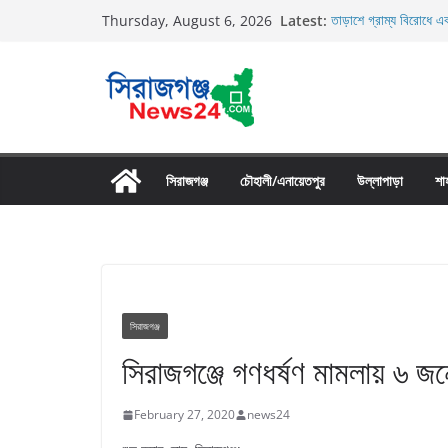
Skip
Latest:
তাড়াশে গ্রাম্য বিরোধে এক
Thursday, August 6, 2026
to
তাড়াশে বাসের চাপায় পথচ
উল্লাপাড়ায় নিষিদ্ধ দুয়ার
content
চলাচলের রাস্তায় ঈদগাহ ম
উল্লাপাড়ায় ১১০ পিচ চায়
সিরাজগঞ্জ
চৌহালী/এনায়েতপুর
উল্লাপাড়া
শা
সিরাজগঞ্জ
সিরাজগঞ্জে গণধর্ষণ মামলায় ৬ জন
February 27, 2020
news24