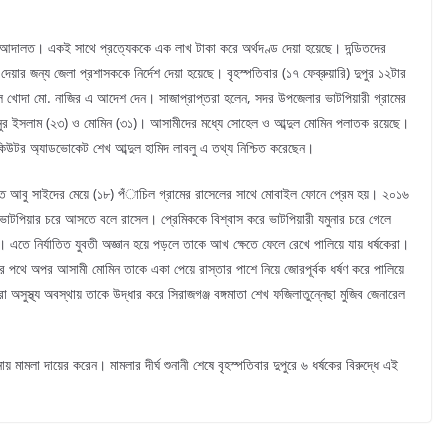
ছেন আদালত। একই সাথে প্রত্যেককে এক লাখ টাকা করে অর্থদণ্ড দেয়া হয়েছে। দন্ডিতদের
েয়ার জন্য জেলা প্রশাসককে নির্দেশ দেয়া হয়েছে। বৃহস্পতিবার (১৭ ফেব্রুয়ারি) দুপুর ১২টার
ফজলে খোদা মো. নাজির এ আদেশ দেন। সাজাপ্রাপ্তরা হলেন, সদর উপজেলার ভাটপিয়ারী গ্রামের
ে নুর ইসলাম (২৩) ও মোমিন (৩১)। আসামীদের মধ্যে সোহেল ও আব্দুল মোমিন পলাতক রয়েছে।
রসিকিউটর অ্যাডভোকেট শেখ আব্দুল হামিদ লাবলু এ তথ্য নিশ্চিত করেছেন।
 মৃত আবু সাইদের মেয়ে (১৮) পঁাচিল গ্রামের রাসেলের সাথে মোবাইল ফোনে প্রেম হয়। ২০১৬
 ভাটপিয়ার চরে আসতে বলে রাসেল। প্রেমিককে বিশ্বাস করে ভাটপিয়ারী যমুনার চরে গেলে
ে নির্যাতিত যুবতী অজ্ঞান হয়ে পড়লে তাকে আখ ক্ষেতে ফেলে রেখে পালিয়ে যায় ধর্ষকেরা।
রার পথে অপর আসামী মোমিন তাকে একা পেয়ে রাস্তার পাশে নিয়ে জোরপূর্বক ধর্ষণ করে পালিয়ে
অসুস্থ্য অবস্থায় তাকে উদ্ধার করে সিরাজগঞ্জ বঙ্গমাতা শেখ ফজিলাতুন্নেছা মুজিব জেনারেল
য় মামলা দায়ের করেন। মামলার দীর্ঘ শুনানী শেষে বৃহস্পতিবার দুপুরে ৬ ধর্ষকের বিরুদ্ধে এই