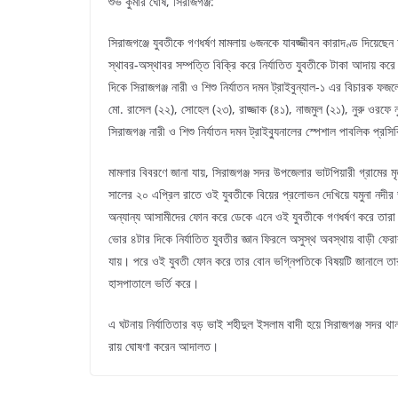
শুভ কুমার ঘোষ, সিরাজগঞ্জ:
সিরাজগঞ্জে যুবতীকে গণধর্ষণ মামলায় ৬জনকে যাবজ্জীবন কারাদণ্ড দিয়ে
স্থাবর-অস্থাবর সম্পত্তি বিক্রি করে নির্যাতিত যুবতীকে টাকা আদায় করে দ
দিকে সিরাজগঞ্জ নারী ও শিশু নির্যাতন দমন ট্রাইবুন্যাল-১ এর বিচারক 
মো. রাসেল (২২), সোহেল (২৩), রাজ্জাক (৪১), নাজমুল (২১), নুরু ওরফ
সিরাজগঞ্জ নারী ও শিশু নির্যাতন দমন ট্রাইব্যুনালের স্পেশাল পাবলিক প্
মামলার বিবরণে জানা যায়, সিরাজগঞ্জ সদর উপজেলার ভাটপিয়ারী গ্রামের
সালের ২০ এপ্রিল রাতে ওই যুবতীকে বিয়ের প্রলোভন দেখিয়ে যমুনা নদীর
অন্যান্য আসামীদের ফোন করে ডেকে এনে ওই যুবতীকে গণধর্ষণ করে তারা। এত
ভোর ৪টার দিকে নির্যাতিত যুবতীর জ্ঞান ফিরলে অসুস্থ অবস্থায় বাড়ী ফে
যায়। পরে ওই যুবতী ফোন করে তার বোন ভগ্নিপতিকে বিষয়টি জানালে তারা 
হাসপাতালে ভর্তি করে।
এ ঘটনায় নির্যাতিতার বড় ভাই শহীদুল ইসলাম বাদী হয়ে সিরাজগঞ্জ সদর থানা
রায় ঘোষণা করেন আদালত।