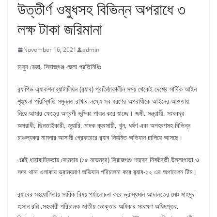
উত্তীর্ণ ওষুধসহ বিভিন্ন অপরাধে ৩
লক্ষ টাকা জরিমানা
November 16, 2021
admin
মাসুদ রেজা, সিরাজগঞ্জ জেলা প্রতিনিধিঃ
র‌্যাপিড এ্যাকশন ব্যাটালিয়ন (র‌্যাব) প্রতিষ্ঠাকালীন সময় থেকেই দেশের সার্বিক আইন
শৃঙ্খলা পরিস্থিতি সমুন্নত রাখার লক্ষ্যে সব ধরণের অপরাধীকে আইনের আওতায়
নিয়ে আসার ক্ষেত্রে অগ্রণী ভূমিকা পালন করে যাচ্ছে। জঙ্গী, সন্ত্রাসী, সংঘবদ্ধ
অপরাধী, ছিনতাইকারী, জুয়ারি, মাদক ব্যবসায়ী, খুন, ধর্ষণ এবং অপহরণসহ বিভিন্ন
চাঞ্চল্যকর মামলার আসামী গ্রেফতারে র‌্যাব নিয়মিত অভিযান চালিয়ে আসছে।
এরই ধারাবাহিকতায় সোমবার (১৫ নভেম্বর) সিরাজগঞ্জ শহরের নিকটবর্তী উল্লাপাড়া ও
সদর থানা এলাকায় ভ্রাম্যমাণ অভিযান পরিচালনা করে র‌্যাব-১২ এর অপারেশন টিম।
র‌্যাবের সহযোগিতায় সার্বিক বিষয় পর্যালোচনা করে ভ্রাম্যমান আদালতের মোঃ মাহমুদ
হাসান রনি ,সহকারী পরিচালক জাতীয় ভোক্তার অধিকার সংরক্ষণ অধিদপ্তর,