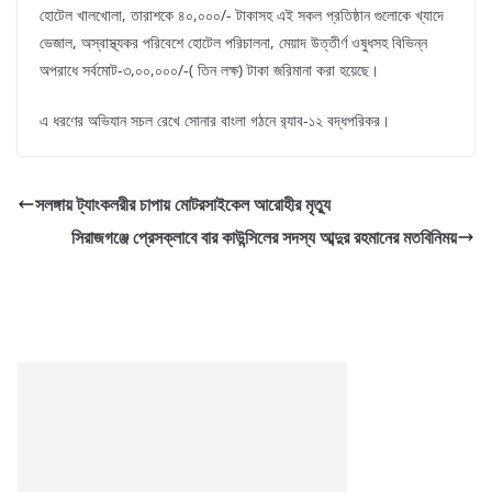
হোটেল খালখোলা, তারাশকে ৪০,০০০/- টাকাসহ এই সকল প্রতিষ্ঠান গুলোকে খ্যাদে
ভেজাল, অস্বাস্থ্যকর পরিবেশে হোটেল পরিচালনা, মেয়াদ উত্তীর্ণ ওষুধসহ বিভিন্ন
অপরাধে সর্বমোট-৩,০০,০০০/-( তিন লক্ষ) টাকা জরিমানা করা হয়েছে।
এ ধরণের অভিযান সচল রেখে সোনার বাংলা গঠনে র‌্যাব-১২ বদ্ধপরিকর।
সলঙ্গায় ট্যাংকলরীর চাপায় মোটরসাইকেল আরোহীর মৃত্যু
সিরাজগঞ্জে প্রেসক্লাবে বার কাউন্সিলের সদস্য আব্দুর রহমানের মতবিনিময়