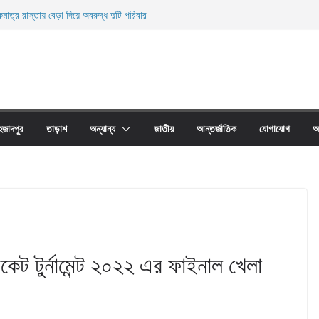
মাত্র রাস্তায় বেড়া দিয়ে অবরুদ্ধ দুটি পরিবার
ারী নিহত
ী জালের অবাধে ব্যবহার বন্ধ না হলে মাছের প্রজনন বাঁধা গ্রস্থ
াঠের প্রাচীর তাড়াশে অবরুদ্ধ ৪০টি পরিবার
না দোয়ারী জাল আগুনে পুড়িয়ে ধংস
হজাদপুর
তাড়াশ
অন্যান্য
জাতীয়
আন্তর্জাতিক
যোগাযোগ
আ
রিকেট টুর্নামেন্ট ২০২২ এর ফাইনাল খেলা