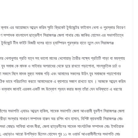
স ক্লাব এর আয়োজনে আব্দুল করিম স্মৃতি ক্রিকেট টুর্নামেন্টের ফাইনাল খেলা ও পুরস্কার বিতরণ
ধারণ সম্পাদক বাংলাদেশ ছাত্রলীগ সিরাজগঞ্জ জেলা শাখার মোঃ জাকির হোসেন এর সভাপতিত্বে
টুর্নামেন্টে টীম ফাইট বিজয়ী দলের হাতে চ্যাম্পিয়ন পুরস্কার হাতে তুলে দেন সিরাজগঞ্জ
ার খেলাধুলার প্রতি যত্ন সহ ভালো মানের খেলোয়াড় তৈরীর লক্ষ্যে প্রতিটি পাড়া বা মহল্লায়
। যুব সমাজ কে মাদক ও সাইবার অপরাধের থেকে দুরে রাখতে পড়াশোনা, সাংস্কৃতিক চর্চা ও
আমরা সকলে মিলে মাদক মুক্ত সমাজ গড়ি এবং আমাদের সকলের উচিৎ যুব সমাজকে পড়াশোনার
ে সঠিক ভাবে পরিচালিত করতে আমাদেরকে এ ব্যাপারে সজাগ রাখতে হবে । আজকে আব্দুল করিম
দেরকে ধন্যবাদ জানাই এরকম একটি মৎ উদ্যোগ গ্রহন করার জন্য তাঁরা যেন ভবিষ্যতে এ ধরণের
গের সভাপতি এ্যাডঃ আব্দুল হাকিম, সাবেক সভাপতি জেলা আওয়ামী যুবলীগ সিরাজগঞ্জ জেলা
ীড়া সংস্থার সাধারণ সম্পাদক হারুন অর রশিদ খান হাসান, বিশিষ্ট ব্যাবসায়ী সিরাজগঞ্জ মোঃ
পৌরসভা মোছাঃ সাফিয়া খানম মীরা, জেলা ছাত্রলীগের সাবেক সাংগঠনিক সম্পাদক মোঃ ইসতিয়াক
ৃদুল, এছাড়াও আরো উপস্থিত ছিলেন হোসেন পুর ১১ নং ওয়ার্ড আওয়ামীলীগের সভাপতি মোঃ