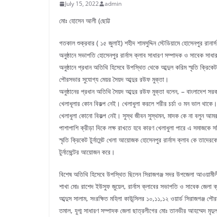
July 15, 2022
admin
মোঃ হোসেন আলী (ছোট্ট
গতকাল শুক্রবার ( ১৫ জুলাই) শহীদ শামসুদ্দিন স্টেডিয়ামে হোসেনপুর রানার্
অনুষ্ঠানে সভাপতি হোসেনপুর রার্নাস ক্লাব সাধারণ সম্পাদক ও সাবেক সা
অনুষ্ঠানে প্রধান অতিথি হিসেবে উপস্থিত থেকে আব্দুল করিম স্মৃতি ক্রিকেট 
পৌরসভার সুযোগ্য মেয়র সৈয়দ আব্দুর রউফ মুক্তা।
অনুষ্ঠানের প্রধান অতিথি সৈয়দ আব্দুর রউফ মুক্তা বলেন, – বাংলাদেশ সরক
খেলাধূলার কোন বিকল্প নেই। খেলাধুলা করলে শরীর চর্চা ও মন ভাল থাকে
খেলাধুলা কোনো বিকল্প নেই। সুস্থ জীবন সুস্থমন, মাদক কে না বলুন 
পাশাপাশি ক্রীড়া দিকে লক্ষ রাখতে হবে কারণ খেলাধুলা পারে এ সমাজক
স্মৃতি ক্রিকেট টুর্নামেন্ট খেলা আয়োজক হোসেনপুর রার্নাস ক্লাব কে তা
টুর্নামেন্টের আয়োজন করে।
বিশেষ অতিথি হিসেবে উপস্থিত ছিলেন সিরাজগঞ্জ সদর উপজেলা আওয়ামীলী
শাখা মোঃ রাশেদ ইউসুফ জুয়েল, রার্নাস ক্লাবের সভাপতি ও সাবেক জেলা ক্র
আব্দুস সালাম, সংরক্ষিত মহিলা কাউন্সিলর ১০,১১,১২ ওয়ার্ড সিরাজগঞ্জ 
তমাল, যুগ্ম সাধারণ সম্পাদক জেলা ছাত্রলীগের মোঃ তানভীর আহম্মেদ ম