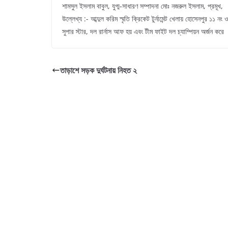
শামসুল ইসলাম বাবুল, যুগ্ম-সাধারণ সম্পাদনা মোঃ নজরুল ইসলাম, প্রমূখ,
উল্লেখ্য :- আব্দুল করিম স্মৃতি ক্রিকেট টুর্নামেন্ট খেলায় হোসেনপুর 
সুপার স্টার, দল রার্নাস আফ হয় এবং টীম ফাইট দল চ্যাম্পিয়ন অর্জন করে । 
তাড়াশে সড়ক দুর্ঘটনায় নিহত ২