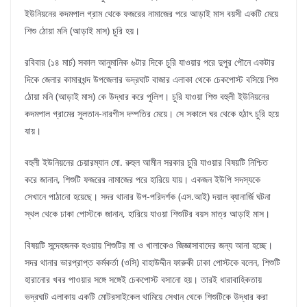
ইউনিয়নের কদমপাল গ্রাম থেকে ফজরের নামাজের পরে আড়াই মাস বয়সী একটি মেয়ে
শিশু ঠোয়া মনি (আড়াই মাস) চুরি হয়।
রবিবার (১৪ মার্চ) সকাল আনুমানিক ৬টার দিকে চুরি যাওয়ার পরে দুপুর পৌনে একটার
দিকে জেলার কামারখন্দ উপজেলার ভদ্রঘাট বাজার এলাকা থেকে চেকপোস্ট বসিয়ে শিশু
ঠোয়া মনি (আড়াই মাস) কে উদ্ধার করে পুলিশ। চুরি যাওয়া শিশু বহুলী ইউনিয়নের
কদমপাল গ্রামের সুলতান-নারগীস দম্পতির মেয়ে। সে সকালে ঘর থেকে হঠাৎ চুরি হয়ে
যায়।
বহুলী ইউনিয়নের চেয়ারম্যান মো. রুহুল আমীন সরকার চুরি যাওয়ার বিষয়টি নিশ্চিত
করে জানান, শিশুটি ফজরের নামাজের পরে হারিয়ে যায়। একজন ইউপি সদস্যকে
সেখানে পাঠানো হয়েছে। সদর থানার উপ-পরিদর্শক (এস.আই) দয়াল ব্যানার্জি ঘটনা
স্থল থেকে ঢাকা পোস্টকে জানান, হারিয়ে যাওয়া শিশুটির বয়স মাত্র আড়াই মাস।
বিষয়টি সন্দেহজনক হওয়ায় শিশুটির মা ও খালাকেও জিজ্ঞাসাবাদের জন্য আনা হচ্ছে।
সদর থানার ভারপ্রাপ্ত কর্মকর্তা (ওসি) বাহাউদ্দীন ফারুকী ঢাকা পোস্টকে বলেন, শিশুটি
হারানোর খবর পাওয়ার সঙ্গে সঙ্গেই চেকপোস্ট বসানো হয়। তারই ধারাবাহিকতায়
ভদ্রঘাট এলাকায় একটি মোটরসাইকেল থামিয়ে সেখান থেকে শিশুটিকে উদ্ধার করা