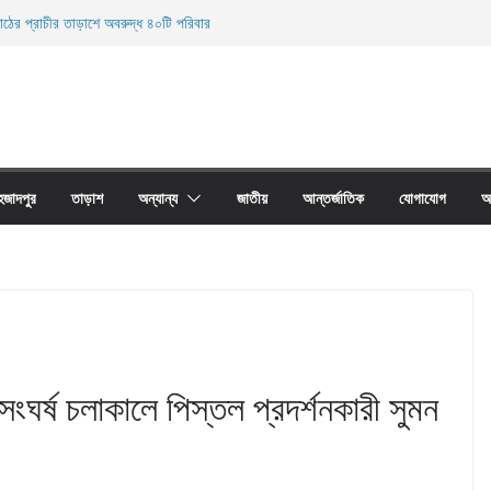
াঠের প্রাচীর তাড়াশে অবরুদ্ধ ৪০টি পরিবার
লকুচি থানা এলাকা হতে অনলাইন জুয়া চক্রের ০৩ জন সদস্য
রদেহ উদ্ধার
ারী নিহত
 জালের অবাধে ব্যবহার বন্ধ না হলে মাছের প্রজনন বাঁধা গ্রস্থ
হজাদপুর
তাড়াশ
অন্যান্য
জাতীয়
আন্তর্জাতিক
যোগাযোগ
আ
ঘর্ষ চলাকালে পিস্তল প্রদর্শনকারী সুমন