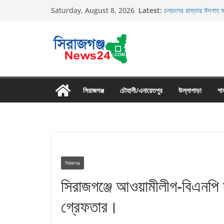
Skip
Latest:
চলাচলের রাস্তায় ঈদগাহ ম
Saturday, August 8, 2026
to
র‌্যাব-১২ এর অভিযানে বে
গ্রেফতার
content
তাড়াশে সিএনজি চালকের ম
তাড়াশে বাসের চাপায় পথচ
উল্লাপাড়ায় নিষিদ্ধ দুয়ারী
সিরাজগঞ্জ
চৌহালী/এনায়েতপুর
উল্লাপাড়া
শা
সিরাজগঞ্জ
সিরাজগঞ্জে আওয়ামীলীগ-বিএনপি সং
গ্রেফতার।