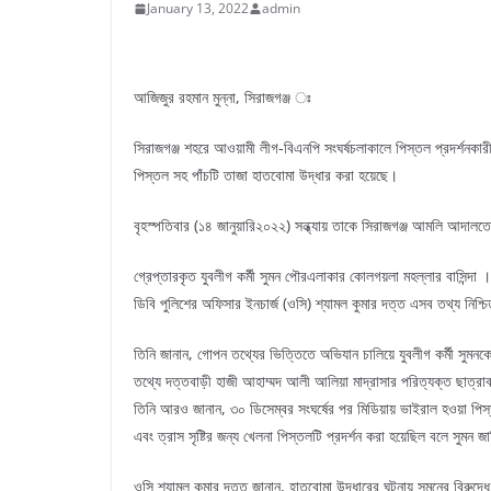
January 13, 2022
admin
আজিজুর রহমান মুন্না, সিরাজগঞ্জ ঃ
সিরাজগঞ্জ শহরে আওয়ামী লীগ-বিএনপি সংঘর্ষচলাকালে পিস্তল প্রদর্শনকা
পিস্তল সহ পাঁচটি তাজা হাতবোমা উদ্ধার করা হয়েছে।
বৃহস্পতিবার (১৪ জানুয়ারি২০২২) সন্ধ্যায় তাকে সিরাজগঞ্জ আমলি আদাল
গ্রেপ্তারকৃত যুবলীগ কর্মী সুমন পৌরএলাকার কোলগয়লা মহল্লার বাসিন্দা ।
ডিবি পুলিশের অফিসার ইনচার্জ (ওসি) শ্যামল কুমার দত্ত এসব তথ্য নিশ্
তিনি জানান, গোপন তথ্যের ভিত্তিতে অভিযান চালিয়ে যুবলীগ কর্মী সুমন
তথ্যে দত্তবাড়ী হাজী আহাম্মদ আলী আলিয়া মাদ্রাসার পরিত্যক্ত ছাত্রা
তিনি আরও জানান, ৩০ ডিসেম্বর সংঘর্ষের পর মিডিয়ায় ভাইরাল হওয়া পিস্ত
এবং ত্রাস সৃষ্টির জন্য খেলনা পিস্তলটি প্রদর্শন করা হয়েছিল বলে সুমন 
ওসি শ্যামল কুমার দত্ত জানান, হাতবোমা উদ্ধারের ঘটনায় সুমনের বিরুদ