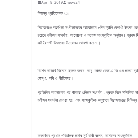
April 8, 2019
news24
নিজস্ব প্রতিবেদক ঃ
সিরাজগঞ্জে অরুণিমা সংগীতালয়ের আয়োজনে ৮দিন ব্যাপি বৈশাখী উৎসব শুরু
রয়েছে গুনীজন সংবর্ধনা, আলোচনা ও মনোজ্ঞ সাংস্কৃতিক অনুষ্ঠান। প্রথম দ
এই বৈশাখী উৎসবের উদ্বোধন ঘোষণা করেন ।
বিশেষ অতিথি হিসেবে ছিলেন জনাব. আবু সেলিম রেজা,এ জি এম জনতা ব্যাংক, 
যোদ্ধা, কবি ও গীতিকার।
প্রতিদিন আলোচনার পর থাকছে গুনিজন সংবর্ধনা , প্রথম দিনে সম্মিলিত স
গুনীজন সংবর্ধনা দেওয়া হয়, এবং সাংস্কৃতিক অনুষ্ঠানে সিরাজগঞ্জের বিভি
অরুণিমার প্রধান পরিচালক জনাব সূর্য বারী বলেন, আমাদের সাংস্কৃতিক