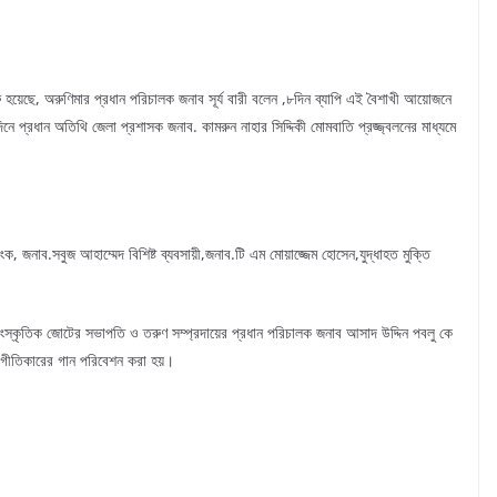
 হয়েছে, অরুণিমার প্রধান পরিচালক জনাব সূর্য বারী বলেন ,৮দিন ব্যাপি এই বৈশাখী আয়োজনে
িনে প্রধান অতিথি জেলা প্রশাসক জনাব. কামরুন নাহার সিদ্দিকী মোমবাতি প্রজ্জ্বলনের মাধ্যমে
জনাব.সবুজ আহাম্মেদ বিশিষ্ট ব্যবসায়ী,জনাব.টি এম মোয়াজ্জেম হোসেন,যুদ্ধাহত মুক্তি
াংস্কৃতিক জোটের সভাপতি ও তরুণ সম্প্রদায়ের প্রধান পরিচালক জনাব আসাদ উদ্দিন পবলু কে
ন্ন গীতিকারের গান পরিবেশন করা হয়।