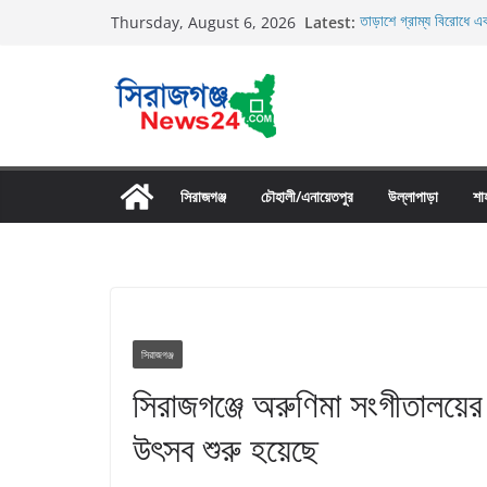
Skip
Latest:
তাড়াশে গ্রাম্য বিরোধে এক
Thursday, August 6, 2026
to
তাড়াশে বাসের চাপায় পথচ
উল্লাপাড়ায় নিষিদ্ধ দুয়ার
content
চলাচলের রাস্তায় ঈদগাহ ম
উল্লাপাড়ায় ১১০ পিচ চায়
সিরাজগঞ্জ
চৌহালী/এনায়েতপুর
উল্লাপাড়া
শা
সিরাজগঞ্জ
সিরাজগঞ্জে অরুণিমা সংগীতালয়ের 
উৎসব শুরু হয়েছে