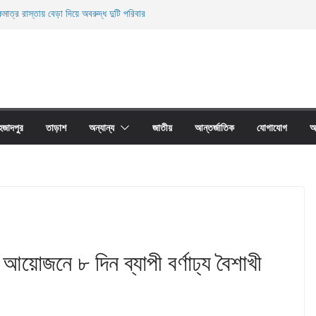
মাত্র রাস্তায় বেড়া দিয়ে অবরুদ্ধ দুটি পরিবার
ারী নিহত
ী জালের অবাধে ব্যবহার বন্ধ না হলে মাছের প্রজনন বাঁধা গ্রস্থ
াঠের প্রাচীর তাড়াশে অবরুদ্ধ ৪০টি পরিবার
না দোয়ারী জাল আগুনে পুড়িয়ে ধংস
হজাদপুর
তাড়াশ
অন্যান্য
জাতীয়
আন্তর্জাতিক
যোগাযোগ
আ
আয়োজনে ৮ দিন ব্যাপী বর্ণাঢ্য বৈশাখী