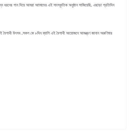
্ন ধরনের গান দিয়ে আমরা আামাদের এই সাংস্কৃতিক অনুষ্ঠান সাজিয়েছি, এছাড়া প্রতিদিন
ে এই বৈশাখী উৎসব ,সকল কে ৮দিন ব্যাপি এই বৈশাখী আয়োজনে আমন্ত্রণ জানান অরুণিমার