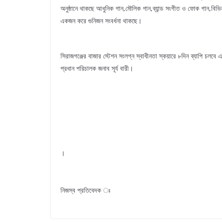
অনুষ্ঠানে থাকছে আধুনিক গান,মৌলিক গান,ব্যান্ড সংগীত ও ফোক গান,বিভিন
একজন করে গুনিজন সংবর্ধনা থাকছে।
সিরাজগঞ্জের বাজার স্টেশন সংলগ্ন স্বাধীনতা স্কয়ারে ৮দিন ব্যাপি চলব
প্রধান পরিচালক জনাব সূর্য বারী।
।
নিজস্ব প্রতিবেদক ঃ