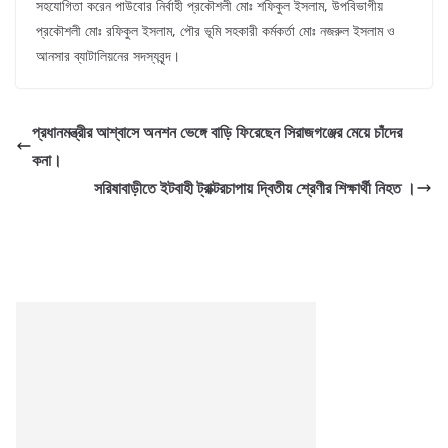
সহযোগিতা করেন পাউবোর নির্বাহী প্রকৌশলী মোঃ শফিকুল ইসলাম, উপবিভাগীয়
প্রকৌশলী মোঃ রফিকুল ইসলাম, পৌর ভূমি সহকারী কর্মকর্তা মোঃ নজরুল ইসলাম ও
আনসার ব্যাটালিয়নের সদস্যবৃন্দ।
প্রধানমন্ত্রীর আশ্বাসে অনশন ভেঙ্গে বাড়ি ফিরেছেন সিরাজগঞ্জের মেয়ে চাঁদের
কনা।
সরিষাবাড়ীতে ইটবাহী ট্রাক্টরচাপায় দ্বিতীয় শ্রেণীর শিক্ষার্থী নিহত ।