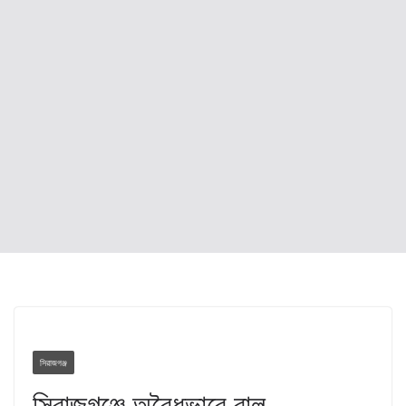
সিরাজগঞ্জ
সিরাজগঞ্জে অবৈধভাবে বালু