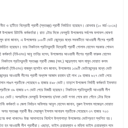
ও দু’টিতে বিদ্রোহী প্রার্থী (স্বতন্ত্র) প্রার্থী নির্বাচিত হয়েছেন। রোববার (১০ মার্চ-২০১৯)
 উপজেলা রিটার্নিং কর্মকর্তারা। রাত ১টার দিকে বেলকুচি উপজেলায় সর্বশেষ ফলাফল ঘোষণা
 মাসুদ রানা জানান, এ উপজেলার ১০৮টি ভোট কেন্দ্রের মধ্যে সবকটিতে আওয়ামী লীগের প্রার্থী
বাচিত হয়েছেন। তার নিকটতম প্রতিদ্বন্দ্বী বিদ্রোহী প্রার্থী গোলাম হোসেন সরকার শোভন
 কর্মকর্তা (ইউএনও) আবু তাহির বলেন, উপজেলার আওয়ামী লীগের প্রার্থী ফারুক হোসেন
টতম প্রতিদ্বন্দ্বী স্বতন্ত্র প্রার্থী মেজর (অব.) আব্দুল্লাহ আল মামুন দোয়াত কলম
কর্মকর্তা (ইউএনও) নাজমুল হুসেইন খান জানান, উপজেলার ১৩৯টি ভোটকেন্দ্রের মধ্যে ভোট
েন্দ্রের আওয়ামী লীগের প্রার্থী অধ্যক্ষ আজাদ রহমান দুই লাখ ১৯ হাজার ৬২৭ ভোট পেয়ে
্তার হাসান লাঙল প্রতীকে পেয়েছেন ৬ হাজার ৪৯৮ ভোট। তাড়াশ উপজেলা নির্বাহী কর্মকর্তা ইফফাত
ম প্রতীকে ৩৯ হাজার ৮৭ ভোট পেয়ে বিজয়ী হয়েছেন। নিকটতম প্রতিদ্বন্দ্বী আওয়ামী লীগ
জার ৪৪৫ ভোট। অপরদিকে বেলকুচি উপজেলায় দু’দফা ভোট গণনা শেষে রাত পৌনে ১টার দিকে
িটার্নিং কর্মকর্তা ও জেলা নির্বাচন অফিসার আবুল হোসেন জানান, নুরুল ইসলাম সাজেদুল দোয়াত
অপর স্বতন্ত্র প্রার্থী মীর সেরাজুল ইসলাম আনারস প্রতীকে পেয়েছেন ৩৭ হাজার ৭২৩
ণের কথা থাকলেও উচ্চ আদালতের নির্দেশে উল্লাপাড়া উপজেলার ভোটগ্রহণ স্থগিত হয়।
্বাচিত হন আওয়ামী লীগ প্রার্থীরা। এছাড়া, ভাইস চেয়ারম্যান ও মহিলা ভাইস চেয়ারম্যান পদে