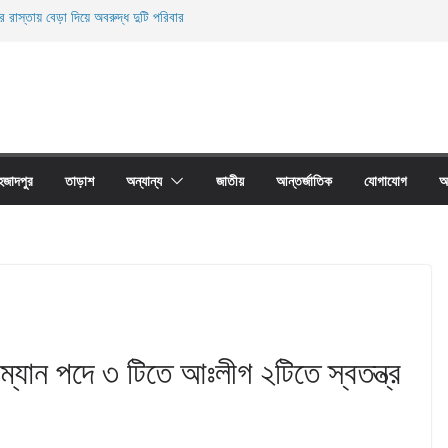
র রাস্তায় বেড়া দিয়ে অবরুদ্ধ দুটি পরিবার
নিহত
ের অবাধে ব্যবহার বন্ধ না হলে মাছের প্রজনন বাঁধা গ্রস্থ
 প্রাচীর তাড়াশে অবরুদ্ধ ৪০টি পরিবার
য়ারী জাল আগুনে পুড়িয়ে ধংস
হজাদপুর
তাড়াশ
অন্যান্য
জাতীয়
আন্তর্জাতিক
যোগাযোগ
আ
ম্যান পদে ৩ টিতে আঃলীগ ২টিতে স্বতন্ত্র