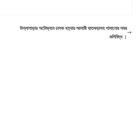
উল্লাপাড়ায় অটোভ্যান চালক হত্যার আসামী হাতকড়াসহ পালানোর সময়
গুলিবিদ্ধ ।