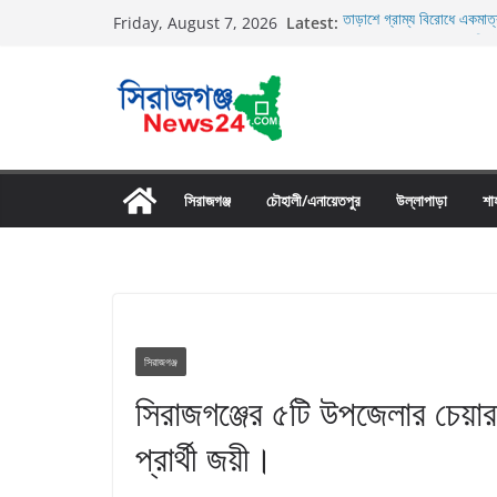
Skip
Latest:
তাড়াশে গ্রাম্য বিরোধে একমাত্
Friday, August 7, 2026
to
তাড়াশে বাসের চাপায় পথচারী 
উল্লাপাড়ায় নিষিদ্ধ দুয়ারী জাল
content
চলাচলের রাস্তায় ঈদগাহ মাঠের
উল্লাপাড়ায় ১১০ পিচ চায়না দো
সিরাজগঞ্জ
চৌহালী/এনায়েতপুর
উল্লাপাড়া
শা
সিরাজগঞ্জ
সিরাজগঞ্জের ৫টি উপজেলার চেয়ার
প্রার্থী জয়ী।