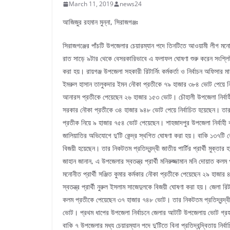
March 11, 2019
news24
আজিজুর রহমান মুন্না, সিরাজগঞ্জঃ
সিরাজগঞ্জের পাঁচটি উপজেলার চেয়ারম্যান পদে তিনটিতে আওয়ামী লীগ মনোনীত 
রাত সাড়ে ৯টার থেকে বেসরকারিভাবে এ ফলাফল ঘোষণা শুরু করেন সংশ্লিষ্ট
করা হয়। রায়গঞ্জ উপজেলা সহকারী রিটার্নিং কর্মকর্তা ও নির্বাচন অফিসার
ইমরুল হাসান তালুকদার ইমন নৌকা প্রতীকে ৭৯ হাজার ৩৮৪ ভোট পেয়ে নির্
আনারস প্রতীকে পেয়েছেন ২৬ হাজার ১৫৩ ভোট। চৌহালী উপজেলা নির্বাহী
সরকার নৌকা প্রতীকে ৩৪ হাজার ৯৪৮ ভোট পেয়ে নির্বাচিত হয়েছেন। তার নিক
প্রতীক নিয়ে ৯ হাজার ৭৫৪ ভোট পেয়েছেন। শাহজাদপুর উপজেলা নির্বাহী 
জালিয়াতির অভিযোগে দু’টি কেন্দ্র স্থগিত ঘোষণা করা হয়। বাকি ১৩৭টি ক
বিজয়ী হয়েছেন। তার নিকটতম প্রতিদ্বন্দ্বী জাতীয় পার্টির প্রার্থী মুক
জাহান জানান, এ উপজেলার স্বতন্ত্র প্রার্থী মনিরুজ্জামান মনি দোয়াত কল
মনোনীত প্রার্থী সঞ্জিত কুমার কর্মকার নৌকা প্রতীকে পেয়েছেন ২৯ হা
স্বতন্ত্র প্রার্থী নুরুল ইসলাম সাজেদুলকে বিজয়ী ঘোষণা করা হয়। জেলা র
কলম প্রতীকে পেয়েছেন ৩৭ হাজার ৭৪৮ ভোট। তার নিকটতম প্রতিদ্বন্দ্বী 
ভোট। প্রথম ধাপের উপজেলা নির্বাচনে জেলার আটটি উপজেলায় ভোট গ্রহ
বাকি ৭ উপজেলার মধ্য চেয়ারম্যান পদে দু’টিতে বিনা প্রতিদ্বন্দ্বিতায় নির